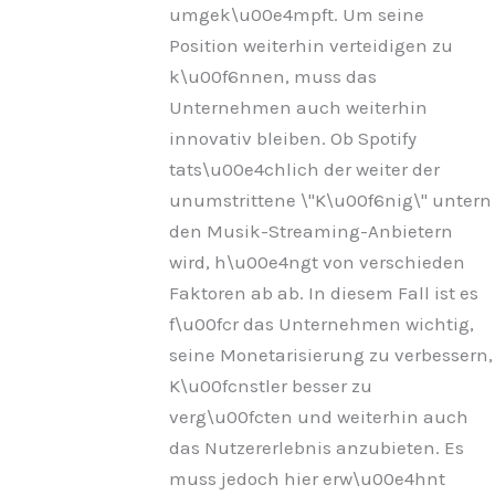
umgek\u00e4mpft. Um seine
Position weiterhin verteidigen zu
k\u00f6nnen, muss das
Unternehmen auch weiterhin
innovativ bleiben. Ob Spotify
tats\u00e4chlich der weiter der
unumstrittene \"K\u00f6nig\" untern
den Musik-Streaming-Anbietern
wird, h\u00e4ngt von verschieden
Faktoren ab ab. In diesem Fall ist es
f\u00fcr das Unternehmen wichtig,
seine Monetarisierung zu verbessern,
K\u00fcnstler besser zu
verg\u00fcten und weiterhin auch
das Nutzererlebnis anzubieten. Es
muss jedoch hier erw\u00e4hnt