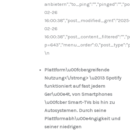
anbietern","to_ping":"","pinged":"","p
02-26
16:00:38","post_modified_gmt":"2025
02-26
16:00:38","post_content_filtered":"","
p=643","menu_order":0,"post_type":"po
\n
Plattform\u00fcbergreifende
Nutzung<\/strong> \u2013 Spotify
funktioniert auf fast jedem
Ger\u00e4t, von Smartphones
\u00fcber Smart-TVs bis hin zu
Autosystemen. Durch seine
Plattformabh\u00e4ngigkeit und
seiner niedrigen