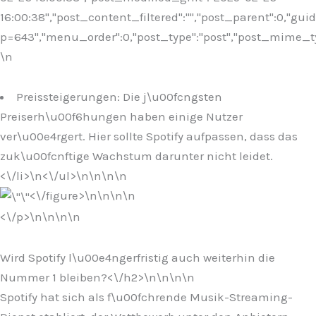
16:00:38","post_content_filtered":"","post_parent":0,"guid
p=643","menu_order":0,"post_type":"post","post_mime_type"
\n
Preissteigerungen: Die j\u00fcngsten
Preiserh\u00f6hungen haben einige Nutzer
ver\u00e4rgert. Hier sollte Spotify aufpassen, dass das
zuk\u00fcnftige Wachstum darunter nicht leidet.
<\/li>\n
<\/ul>\n
\n\n\n
<\/figure>\n
\n\n
\n
<\/p>\n
\n\n
\n
Wird Spotify l\u00e4ngerfristig auch weiterhin die
Nummer 1 bleiben?<\/h2>\n
\n\n
\n
Spotify hat sich als f\u00fchrende Musik-Streaming-