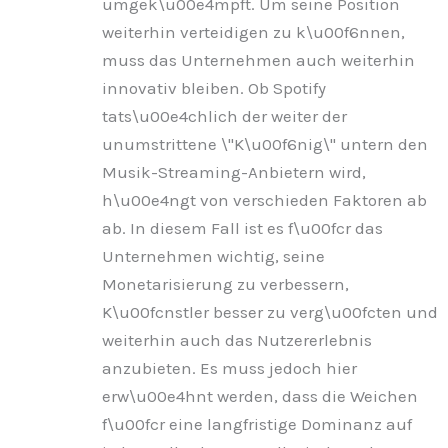
umgek\u00e4mpft. Um seine Position
weiterhin verteidigen zu k\u00f6nnen,
muss das Unternehmen auch weiterhin
innovativ bleiben. Ob Spotify
tats\u00e4chlich der weiter der
unumstrittene \"K\u00f6nig\" untern den
Musik-Streaming-Anbietern wird,
h\u00e4ngt von verschieden Faktoren ab
ab. In diesem Fall ist es f\u00fcr das
Unternehmen wichtig, seine
Monetarisierung zu verbessern,
K\u00fcnstler besser zu verg\u00fcten und
weiterhin auch das Nutzererlebnis
anzubieten. Es muss jedoch hier
erw\u00e4hnt werden, dass die Weichen
f\u00fcr eine langfristige Dominanz auf