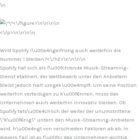
\n
<\/figure>\n
\n\n\n
<\/p>\n
\n\n
\n
Wird Spotify l\u00e4ngerfristig auch weiterhin die
Nummer 1 bleiben?<\/h2>\n
\n\n
\n
Spotify hat sich als f\u00fchrende Musik-Streaming-
Dienst etabliert, der Wettbewerb unter den Anbietern
bleibt jedoch hart umgek\u00e4mpft. Um seine Position
weiterhin verteidigen zu k\u00f6nnen, muss das
Unternehmen auch weiterhin innovativ bleiben. Ob
Spotify tats\u00e4chlich der weiter der unumstrittene
\"K\u00f6nig\" untern den Musik-Streaming-Anbietern
wird, h\u00e4ngt von verschieden Faktoren ab ab. In
diesem Fall ist es f\u00fcr das Unternehmen wichtig,