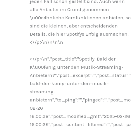
jeden Fall schon gestellt sind. Auch wenn
alle Anbieter im Grund genommen
\u00e4hnliche Kernfunktionen anbieten, so
sind die kleinen, aber entscheidenden
Details, die hier Spotifys Erfolg ausmachen.
<\/p>\n
\n\n
\n
<\/p>\n
","post_title":"Spotify: Bald der
K\u00f6nig unter den Musik-Streaming-
Anbietern?","post_excerpt":"","post_status"
bald-der-konig-unter-den-musik-
streaming-
anbietern","to_ping":"","pinged":"","post_mo
02-26
16:00:38","post_modified_gmt":"2025-02-26
16:00:38","post_content_filtered":"","post_pa