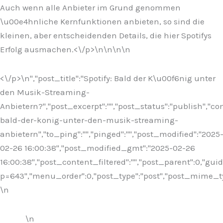
Auch wenn alle Anbieter im Grund genommen
\u00e4hnliche Kernfunktionen anbieten, so sind die
kleinen, aber entscheidenden Details, die hier Spotifys
Erfolg ausmachen.<\/p>\n
\n\n
\n
<\/p>\n
","post_title":"Spotify: Bald der K\u00f6nig unter
den Musik-Streaming-
Anbietern?","post_excerpt":"","post_status":"publish","
bald-der-konig-unter-den-musik-streaming-
anbietern","to_ping":"","pinged":"","post_modified":"2025
02-26 16:00:38","post_modified_gmt":"2025-02-26
16:00:38","post_content_filtered":"","post_parent":0,"guid
p=643","menu_order":0,"post_type":"post","post_mime_type"
\n
\n