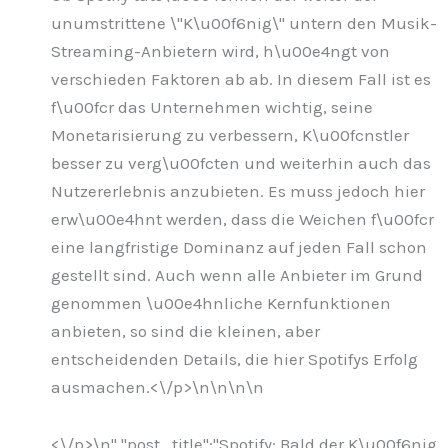
unumstrittene \"K\u00f6nig\" untern den Musik-
Streaming-Anbietern wird, h\u00e4ngt von
verschieden Faktoren ab ab. In diesem Fall ist es
f\u00fcr das Unternehmen wichtig, seine
Monetarisierung zu verbessern, K\u00fcnstler
besser zu verg\u00fcten und weiterhin auch das
Nutzererlebnis anzubieten. Es muss jedoch hier
erw\u00e4hnt werden, dass die Weichen f\u00fcr
eine langfristige Dominanz auf jeden Fall schon
gestellt sind. Auch wenn alle Anbieter im Grund
genommen \u00e4hnliche Kernfunktionen
anbieten, so sind die kleinen, aber
entscheidenden Details, die hier Spotifys Erfolg
ausmachen.<\/p>\n
\n\n
\n
<\/p>\n
","post_title":"Spotify: Bald der K\u00f6nig