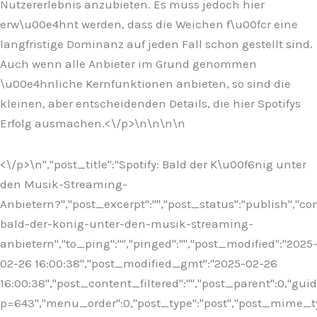
Nutzererlebnis anzubieten. Es muss jedoch hier
erw\u00e4hnt werden, dass die Weichen f\u00fcr eine
langfristige Dominanz auf jeden Fall schon gestellt sind.
Auch wenn alle Anbieter im Grund genommen
\u00e4hnliche Kernfunktionen anbieten, so sind die
kleinen, aber entscheidenden Details, die hier Spotifys
Erfolg ausmachen.<\/p>\n
\n\n\n
<\/p>\n
","post_title":"Spotify: Bald der K\u00f6nig unter
den Musik-Streaming-
Anbietern?","post_excerpt":"","post_status":"publish","
bald-der-konig-unter-den-musik-streaming-
anbietern","to_ping":"","pinged":"","post_modified":"2025
02-26 16:00:38","post_modified_gmt":"2025-02-26
16:00:38","post_content_filtered":"","post_parent":0,"guid
p=643","menu_order":0,"post_type":"post","post_mime_type"