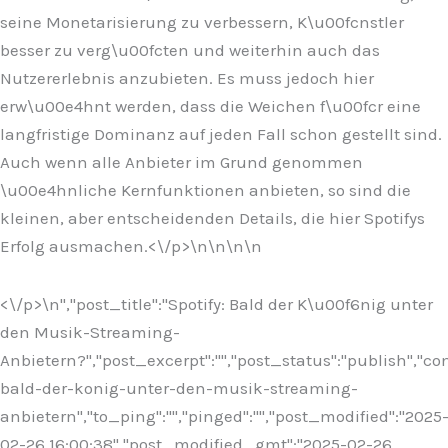
seine Monetarisierung zu verbessern, K\u00fcnstler
besser zu verg\u00fcten und weiterhin auch das
Nutzererlebnis anzubieten. Es muss jedoch hier
erw\u00e4hnt werden, dass die Weichen f\u00fcr eine
langfristige Dominanz auf jeden Fall schon gestellt sind.
Auch wenn alle Anbieter im Grund genommen
\u00e4hnliche Kernfunktionen anbieten, so sind die
kleinen, aber entscheidenden Details, die hier Spotifys
Erfolg ausmachen.<\/p>\n
\n\n
\n
<\/p>\n
","post_title":"Spotify: Bald der K\u00f6nig unter
den Musik-Streaming-
Anbietern?","post_excerpt":"","post_status":"publish","
bald-der-konig-unter-den-musik-streaming-
anbietern","to_ping":"","pinged":"","post_modified":"2025
02-26 16:00:38","post_modified_gmt":"2025-02-26