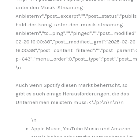
unter den Musik-Streaming-
Anbietern?","post_excerpt":"","post_status":"publ
bald-der-konig-unter-den-musik-streaming-
anbietern","to_ping":"","pinged":"","post_modified"
02-26 16:00:38","post_modified_gmt":"2025-02-26
16:00:38","post_content_filtered":"","post_parent":
p=643","menu_order":0,"post_type":"post","post_mim
\n
Auch wenn Spotify diesen Markt beherrscht, so
gibt es auch einige Herausforderungen, die das
Unternehmen meistern muss: <\/p>\n
\n\n\n
\n
Apple Music, YouTube Music und Amazon
Music haben sehr starke Unternehmen im