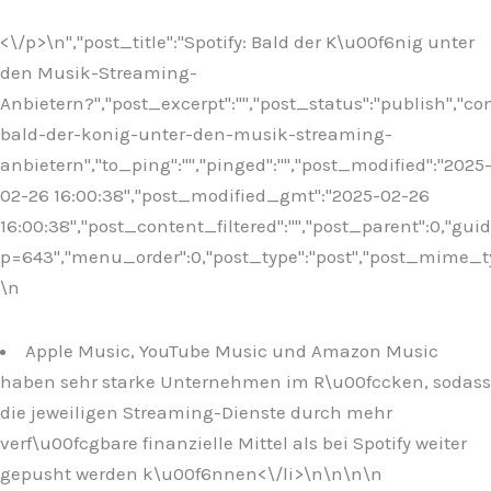
<\/p>\n
","post_title":"Spotify: Bald der K\u00f6nig unter
den Musik-Streaming-
Anbietern?","post_excerpt":"","post_status":"publish","
bald-der-konig-unter-den-musik-streaming-
anbietern","to_ping":"","pinged":"","post_modified":"2025
02-26 16:00:38","post_modified_gmt":"2025-02-26
16:00:38","post_content_filtered":"","post_parent":0,"guid
p=643","menu_order":0,"post_type":"post","post_mime_type"
\n
Apple Music, YouTube Music und Amazon Music
haben sehr starke Unternehmen im R\u00fccken, sodass
die jeweiligen Streaming-Dienste durch mehr
verf\u00fcgbare finanzielle Mittel als bei Spotify weiter
gepusht werden k\u00f6nnen<\/li>\n
\n\n\n