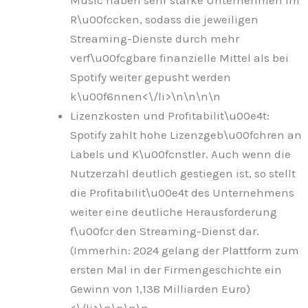
R\u00fccken, sodass die jeweiligen
Streaming-Dienste durch mehr
verf\u00fcgbare finanzielle Mittel als bei
Spotify weiter gepusht werden
k\u00f6nnen<\/li>\n
\n\n
\n
Lizenzkosten und Profitabilit\u00e4t:
Spotify zahlt hohe Lizenzgeb\u00fchren an
Labels und K\u00fcnstler. Auch wenn die
Nutzerzahl deutlich gestiegen ist, so stellt
die Profitabilit\u00e4t des Unternehmens
weiter eine deutliche Herausforderung
f\u00fcr den Streaming-Dienst dar.
(Immerhin: 2024 gelang der Plattform zum
ersten Mal in der Firmengeschichte ein
Gewinn von 1,138 Milliarden Euro)
<\/li>\n
\n\n
\n