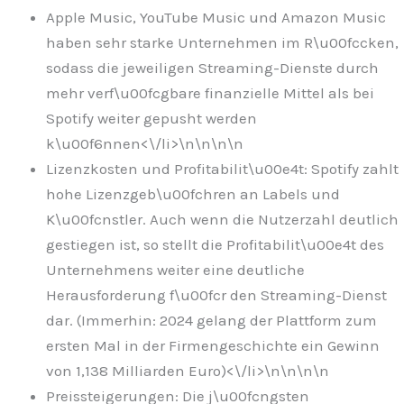
Apple Music, YouTube Music und Amazon Music
haben sehr starke Unternehmen im R\u00fccken,
sodass die jeweiligen Streaming-Dienste durch
mehr verf\u00fcgbare finanzielle Mittel als bei
Spotify weiter gepusht werden
k\u00f6nnen<\/li>\n
\n\n
\n
Lizenzkosten und Profitabilit\u00e4t: Spotify zahlt
hohe Lizenzgeb\u00fchren an Labels und
K\u00fcnstler. Auch wenn die Nutzerzahl deutlich
gestiegen ist, so stellt die Profitabilit\u00e4t des
Unternehmens weiter eine deutliche
Herausforderung f\u00fcr den Streaming-Dienst
dar. (Immerhin: 2024 gelang der Plattform zum
ersten Mal in der Firmengeschichte ein Gewinn
von 1,138 Milliarden Euro)<\/li>\n
\n\n
\n
Preissteigerungen: Die j\u00fcngsten