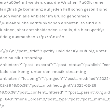
erw\u00e4hnt werden, dass die Weichen f\u00fcr eine
langfristige Dominanz auf jeden Fall schon gestellt sind.
Auch wenn alle Anbieter im Grund genommen
\u00e4hnliche Kernfunktionen anbieten, so sind die
kleinen, aber entscheidenden Details, die hier Spotifys
Erfolg ausmachen.<\/p>\n
\n\n
\n
<\/p>\n
","post_title":"Spotify: Bald der K\u00f6nig unter
den Musik-Streaming-
Anbietern?","post_excerpt":"","post_status":"publish","
bald-der-konig-unter-den-musik-streaming-
anbietern","to_ping":"","pinged":"","post_modified":"2025
02-26 16:00:38","post_modified_gmt":"2025-02-26
16:00:38","post_content_filtered":"","post_parent":0,"guid
p=643","menu_order":0,"post_type":"post","post_mime_type"
\n