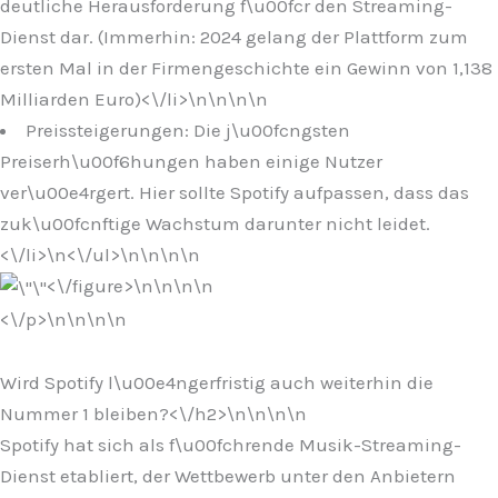
deutliche Herausforderung f\u00fcr den Streaming-
Dienst dar. (Immerhin: 2024 gelang der Plattform zum
ersten Mal in der Firmengeschichte ein Gewinn von 1,138
Milliarden Euro)<\/li>\n
\n\n\n
Preissteigerungen: Die j\u00fcngsten
Preiserh\u00f6hungen haben einige Nutzer
ver\u00e4rgert. Hier sollte Spotify aufpassen, dass das
zuk\u00fcnftige Wachstum darunter nicht leidet.
<\/li>\n
<\/ul>\n
\n\n
\n
<\/figure>\n
\n\n
\n
<\/p>\n
\n\n
\n
Wird Spotify l\u00e4ngerfristig auch weiterhin die
Nummer 1 bleiben?<\/h2>\n
\n\n
\n
Spotify hat sich als f\u00fchrende Musik-Streaming-
Dienst etabliert, der Wettbewerb unter den Anbietern