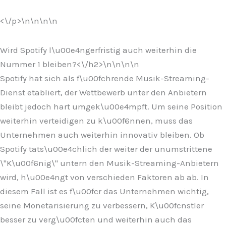
<\/p>\n
\n\n\n
Wird Spotify l\u00e4ngerfristig auch weiterhin die
Nummer 1 bleiben?<\/h2>\n
\n\n
\n
Spotify hat sich als f\u00fchrende Musik-Streaming-
Dienst etabliert, der Wettbewerb unter den Anbietern
bleibt jedoch hart umgek\u00e4mpft. Um seine Position
weiterhin verteidigen zu k\u00f6nnen, muss das
Unternehmen auch weiterhin innovativ bleiben. Ob
Spotify tats\u00e4chlich der weiter der unumstrittene
\"K\u00f6nig\" untern den Musik-Streaming-Anbietern
wird, h\u00e4ngt von verschieden Faktoren ab ab. In
diesem Fall ist es f\u00fcr das Unternehmen wichtig,
seine Monetarisierung zu verbessern, K\u00fcnstler
besser zu verg\u00fcten und weiterhin auch das