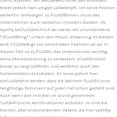
Dienst etabliert, der Wettbewerb unter den Anbietern
bleibt jedoch hart umgek\u00e4mpft. Um seine Position
weiterhin verteidigen zu k\u00f6nnen, muss das
Unternehmen auch weiterhin innovativ bleiben. Ob
Spotify tats\u00e4chlich der weiter der unumstrittene
\"K\u00f6nig\" untern den Musik-Streaming-Anbietern
wird, h\u00e4ngt von verschieden Faktoren ab ab. In
diesem Fall ist es f\u00fcr das Unternehmen wichtig,
seine Monetarisierung zu verbessern, K\u00fcnstler
besser zu verg\u00fcten und weiterhin auch das
Nutzererlebnis anzubieten. Es muss jedoch hier
erw\u00e4hnt werden, dass die Weichen f\u00fcr eine
langfristige Dominanz auf jeden Fall schon gestellt sind.
Auch wenn alle Anbieter im Grund genommen
\u00e4hnliche Kernfunktionen anbieten, so sind die
kleinen, aber entscheidenden Details, die hier Spotifys