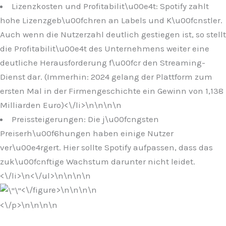
Lizenzkosten und Profitabilit\u00e4t: Spotify zahlt
hohe Lizenzgeb\u00fchren an Labels und K\u00fcnstler.
Auch wenn die Nutzerzahl deutlich gestiegen ist, so stellt
die Profitabilit\u00e4t des Unternehmens weiter eine
deutliche Herausforderung f\u00fcr den Streaming-
Dienst dar. (Immerhin: 2024 gelang der Plattform zum
ersten Mal in der Firmengeschichte ein Gewinn von 1,138
Milliarden Euro)<\/li>\n
\n\n
\n
Preissteigerungen: Die j\u00fcngsten
Preiserh\u00f6hungen haben einige Nutzer
ver\u00e4rgert. Hier sollte Spotify aufpassen, dass das
zuk\u00fcnftige Wachstum darunter nicht leidet.
<\/li>\n
<\/ul>\n
\n\n
\n
<\/figure>\n
\n\n
\n
<\/p>\n
\n\n
\n