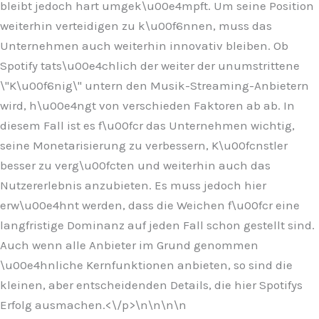
bleibt jedoch hart umgek\u00e4mpft. Um seine Position
weiterhin verteidigen zu k\u00f6nnen, muss das
Unternehmen auch weiterhin innovativ bleiben. Ob
Spotify tats\u00e4chlich der weiter der unumstrittene
\"K\u00f6nig\" untern den Musik-Streaming-Anbietern
wird, h\u00e4ngt von verschieden Faktoren ab ab. In
diesem Fall ist es f\u00fcr das Unternehmen wichtig,
seine Monetarisierung zu verbessern, K\u00fcnstler
besser zu verg\u00fcten und weiterhin auch das
Nutzererlebnis anzubieten. Es muss jedoch hier
erw\u00e4hnt werden, dass die Weichen f\u00fcr eine
langfristige Dominanz auf jeden Fall schon gestellt sind.
Auch wenn alle Anbieter im Grund genommen
\u00e4hnliche Kernfunktionen anbieten, so sind die
kleinen, aber entscheidenden Details, die hier Spotifys
Erfolg ausmachen.<\/p>\n
\n\n
\n