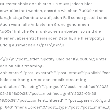
Nutzererlebnis anzubieten. Es muss jedoch hier
erw\u00e4hnt werden, dass die Weichen f\u00fcr eine
langfristige Dominanz auf jeden Fall schon gestellt sind.
Auch wenn alle Anbieter im Grund genommen
\u00e4hnliche Kernfunktionen anbieten, so sind die
kleinen, aber entscheidenden Details, die hier Spotifys
Erfolg ausmachen.<\/p>\n
\n\n
\n
<\/p>\n
","post_title":"Spotify: Bald der K\u00f6nig unter
den Musik-Streaming-
Anbietern?","post_excerpt":"","post_status":"publish","
bald-der-konig-unter-den-musik-streaming-
anbietern","to_ping":"","pinged":"","post_modified":"2025
02-26 16:00:38","post_modified_gmt":"2025-02-26
16:00:38","post_content_filtered":"","post_parent":0,"guid
p=643","menu_order":0,"post_type":"post","post_mime_type"