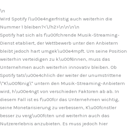
\n
Wird Spotify l\u00e4ngerfristig auch weiterhin die
Nummer 1 bleiben?<\/h2>\n
\n\n\n
Spotify hat sich als f\u00fchrende Musik-Streaming-
Dienst etabliert, der Wettbewerb unter den Anbietern
bleibt jedoch hart umgek\u00e4mpft. Um seine Position
weiterhin verteidigen zu k\u00f6nnen, muss das
Unternehmen auch weiterhin innovativ bleiben. Ob
Spotify tats\u00e4chlich der weiter der unumstrittene
\"K\u00f6nig\" untern den Musik-Streaming-Anbietern
wird, h\u00e4ngt von verschieden Faktoren ab ab. In
diesem Fall ist es f\u00fcr das Unternehmen wichtig,
seine Monetarisierung zu verbessern, K\u00fcnstler
besser zu verg\u00fcten und weiterhin auch das
Nutzererlebnis anzubieten. Es muss jedoch hier