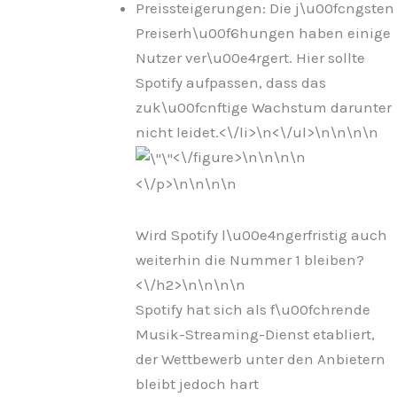
Preissteigerungen: Die j\u00fcngsten
Preiserh\u00f6hungen haben einige
Nutzer ver\u00e4rgert. Hier sollte
Spotify aufpassen, dass das
zuk\u00fcnftige Wachstum darunter
nicht leidet.<\/li>\n
<\/ul>\n
\n\n
\n
<\/figure>\n
\n\n
\n
<\/p>\n
\n\n
\n
Wird Spotify l\u00e4ngerfristig auch
weiterhin die Nummer 1 bleiben?
<\/h2>\n
\n\n
\n
Spotify hat sich als f\u00fchrende
Musik-Streaming-Dienst etabliert,
der Wettbewerb unter den Anbietern
bleibt jedoch hart