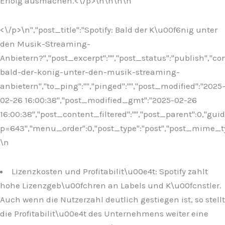
Erfolg ausmachen.<\/p>\n
\n\n
\n
<\/p>\n
","post_title":"Spotify: Bald der K\u00f6nig unter
den Musik-Streaming-
Anbietern?","post_excerpt":"","post_status":"publish","
bald-der-konig-unter-den-musik-streaming-
anbietern","to_ping":"","pinged":"","post_modified":"2025
02-26 16:00:38","post_modified_gmt":"2025-02-26
16:00:38","post_content_filtered":"","post_parent":0,"guid
p=643","menu_order":0,"post_type":"post","post_mime_type"
\n
Lizenzkosten und Profitabilit\u00e4t: Spotify zahlt
hohe Lizenzgeb\u00fchren an Labels und K\u00fcnstler.
Auch wenn die Nutzerzahl deutlich gestiegen ist, so stellt
die Profitabilit\u00e4t des Unternehmens weiter eine