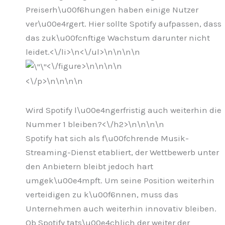
Preiserh\u00f6hungen haben einige Nutzer
ver\u00e4rgert. Hier sollte Spotify aufpassen, dass
das zuk\u00fcnftige Wachstum darunter nicht
leidet.<\/li>\n
<\/ul>\n
\n\n
\n
<\/figure>\n
\n\n
\n
<\/p>\n
\n\n
\n
Wird Spotify l\u00e4ngerfristig auch weiterhin die
Nummer 1 bleiben?<\/h2>\n
\n\n
\n
Spotify hat sich als f\u00fchrende Musik-
Streaming-Dienst etabliert, der Wettbewerb unter
den Anbietern bleibt jedoch hart
umgek\u00e4mpft. Um seine Position weiterhin
verteidigen zu k\u00f6nnen, muss das
Unternehmen auch weiterhin innovativ bleiben.
Ob Spotify tats\u00e4chlich der weiter der