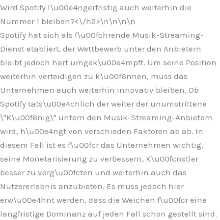
Wird Spotify l\u00e4ngerfristig auch weiterhin die
Nummer 1 bleiben?<\/h2>\n
\n\n
\n
Spotify hat sich als f\u00fchrende Musik-Streaming-
Dienst etabliert, der Wettbewerb unter den Anbietern
bleibt jedoch hart umgek\u00e4mpft. Um seine Position
weiterhin verteidigen zu k\u00f6nnen, muss das
Unternehmen auch weiterhin innovativ bleiben. Ob
Spotify tats\u00e4chlich der weiter der unumstrittene
\"K\u00f6nig\" untern den Musik-Streaming-Anbietern
wird, h\u00e4ngt von verschieden Faktoren ab ab. In
diesem Fall ist es f\u00fcr das Unternehmen wichtig,
seine Monetarisierung zu verbessern, K\u00fcnstler
besser zu verg\u00fcten und weiterhin auch das
Nutzererlebnis anzubieten. Es muss jedoch hier
erw\u00e4hnt werden, dass die Weichen f\u00fcr eine
langfristige Dominanz auf jeden Fall schon gestellt sind.