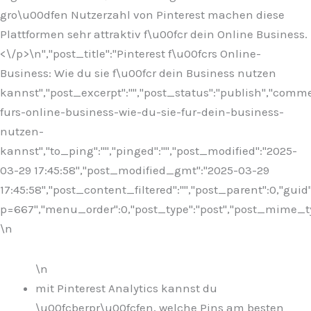
gro\u00dfen Nutzerzahl von Pinterest machen diese
Plattformen sehr attraktiv f\u00fcr dein Online Business.
<\/p>\n
","post_title":"Pinterest f\u00fcrs Online-
Business: Wie du sie f\u00fcr dein Business nutzen
kannst","post_excerpt":"","post_status":"publish","comm
furs-online-business-wie-du-sie-fur-dein-business-
nutzen-
kannst","to_ping":"","pinged":"","post_modified":"2025-
03-29 17:45:58","post_modified_gmt":"2025-03-29
17:45:58","post_content_filtered":"","post_parent":0,"guid
p=667","menu_order":0,"post_type":"post","post_mime_type"
\n
\n
mit Pinterest Analytics kannst du
\u00fcberpr\u00fcfen, welche Pins am besten