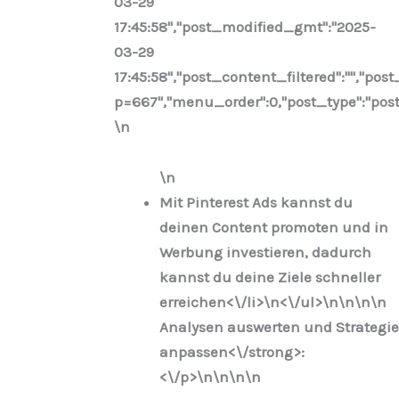
03-29
17:45:58","post_modified_gmt":"2025-
03-29
17:45:58","post_content_filtered":"","post
p=667","menu_order":0,"post_type":"post"
\n
\n
Mit Pinterest Ads kannst du
deinen Content promoten und in
Werbung investieren, dadurch
kannst du deine Ziele schneller
erreichen<\/li>\n
<\/ul>\n
\n\n
\n
Analysen auswerten und Strategie
anpassen<\/strong>:
<\/p>\n
\n\n
\n