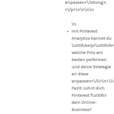
anpassen<\/strong>:
<\/p>\n
\n\n
\n
\n
mit Pinterest
Analytics kannst du
\u00fcberpr\u00fcfen
welche Pins am
besten performen
und deine Strategie
an diese
anpassen<\/li>\n
<\/
Fazit: Lohnt dich
Pinterest f\u00fcr
dein Online-
Business?