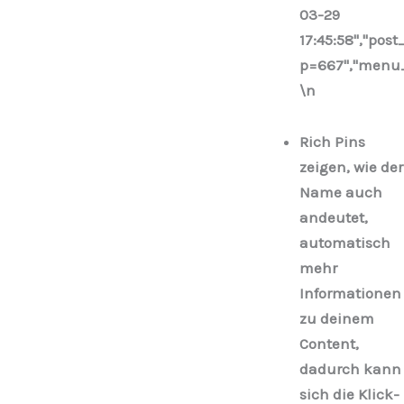
03-29
17:45:58","post
p=667","menu_o
\n
Rich Pins
zeigen, wie der
Name auch
andeutet,
automatisch
mehr
Informationen
zu deinem
Content,
dadurch kann
sich die Klick-