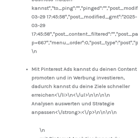
kannst","to_ping":"","pinged":"","post_modif
03-29 17:45:58","post_modified_gmt":"2025-
03-29
17:45:58","post_content_filtered":"","post_pa
p=667","menu_order":0,"post_type":"post","po
\n
Mit Pinterest Ads kannst du deinen Content
promoten und in Werbung investieren,
dadurch kannst du deine Ziele schneller
erreichen<\/li>\n
<\/ul>\n
\n\n\n
Analysen auswerten und Strategie
anpassen<\/strong>:<\/p>\n
\n\n
\n
\n