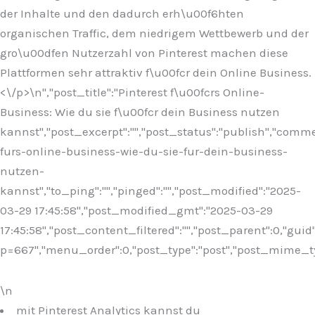
der Inhalte und den dadurch erh\u00f6hten
organischen Traffic, dem niedrigem Wettbewerb und der
gro\u00dfen Nutzerzahl von Pinterest machen diese
Plattformen sehr attraktiv f\u00fcr dein Online Business.
<\/p>\n
","post_title":"Pinterest f\u00fcrs Online-
Business: Wie du sie f\u00fcr dein Business nutzen
kannst","post_excerpt":"","post_status":"publish","comm
furs-online-business-wie-du-sie-fur-dein-business-
nutzen-
kannst","to_ping":"","pinged":"","post_modified":"2025-
03-29 17:45:58","post_modified_gmt":"2025-03-29
17:45:58","post_content_filtered":"","post_parent":0,"guid
p=667","menu_order":0,"post_type":"post","post_mime_type"
\n
mit Pinterest Analytics kannst du