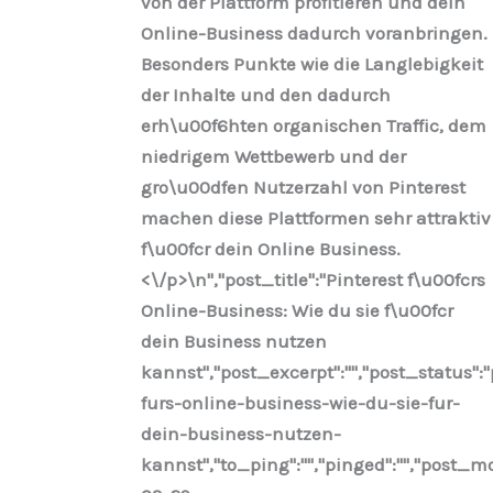
von der Plattform profitieren und dein
Online-Business dadurch voranbringen.
Besonders Punkte wie die Langlebigkeit
der Inhalte und den dadurch
erh\u00f6hten organischen Traffic, dem
niedrigem Wettbewerb und der
gro\u00dfen Nutzerzahl von Pinterest
machen diese Plattformen sehr attraktiv
f\u00fcr dein Online Business.
<\/p>\n
","post_title":"Pinterest f\u00fcrs
Online-Business: Wie du sie f\u00fcr
dein Business nutzen
kannst","post_excerpt":"","post_status"
furs-online-business-wie-du-sie-fur-
dein-business-nutzen-
kannst","to_ping":"","pinged":"","post_mo