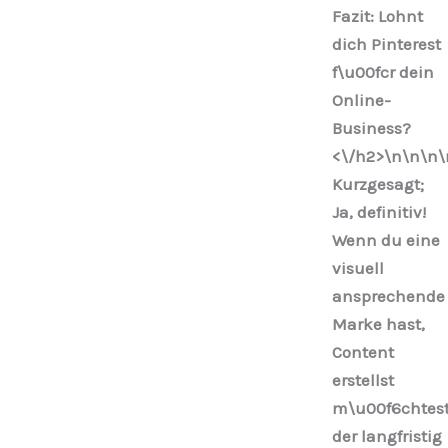
Fazit: Lohnt
dich Pinterest
f\u00fcr dein
Online-
Business?
<\/h2>\n
\n\n
\
Kurzgesagt;
Ja, definitiv!
Wenn du eine
visuell
ansprechende
Marke hast,
Content
erstellst
m\u00f6chtest
der langfristig