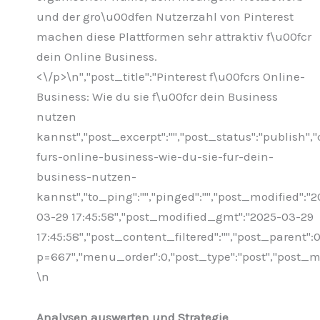
und der gro\u00dfen Nutzerzahl von Pinterest
machen diese Plattformen sehr attraktiv f\u00fcr
dein Online Business.
<\/p>\n
","post_title":"Pinterest f\u00fcrs Online-
Business: Wie du sie f\u00fcr dein Business
nutzen
kannst","post_excerpt":"","post_status":"publish"
furs-online-business-wie-du-sie-fur-dein-
business-nutzen-
kannst","to_ping":"","pinged":"","post_modified":"2
03-29 17:45:58","post_modified_gmt":"2025-03-29
17:45:58","post_content_filtered":"","post_parent":0
p=667","menu_order":0,"post_type":"post","post_mim
\n
Analysen auswerten und Strategie