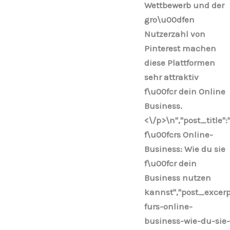
Wettbewerb und der
gro\u00dfen
Nutzerzahl von
Pinterest machen
diese Plattformen
sehr attraktiv
f\u00fcr dein Online
Business.
<\/p>\n
","post_title":
f\u00fcrs Online-
Business: Wie du sie
f\u00fcr dein
Business nutzen
kannst","post_excerp
furs-online-
business-wie-du-sie-