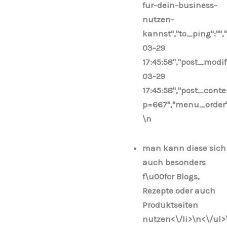
fur-dein-business-
nutzen-
kannst","to_ping":"",
03-29
17:45:58","post_modi
03-29
17:45:58","post_conte
p=667","menu_order":0
\n
man kann diese sich
auch besonders
f\u00fcr Blogs,
Rezepte oder auch
Produktseiten
nutzen<\/li>\n
<\/ul>