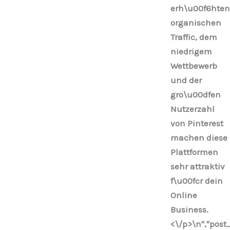
erh\u00f6hten
organischen
Traffic, dem
niedrigem
Wettbewerb
und der
gro\u00dfen
Nutzerzahl
von Pinterest
machen diese
Plattformen
sehr attraktiv
f\u00fcr dein
Online
Business.
<\/p>\n
","post