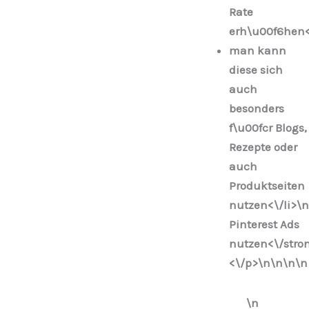
Rate
erh\u00f6hen<
man kann
diese sich
auch
besonders
f\u00fcr Blogs,
Rezepte oder
auch
Produktseiten
nutzen<\/li>\n
Pinterest Ads
nutzen<\/stro
<\/p>\n
\n\n
\n
\n