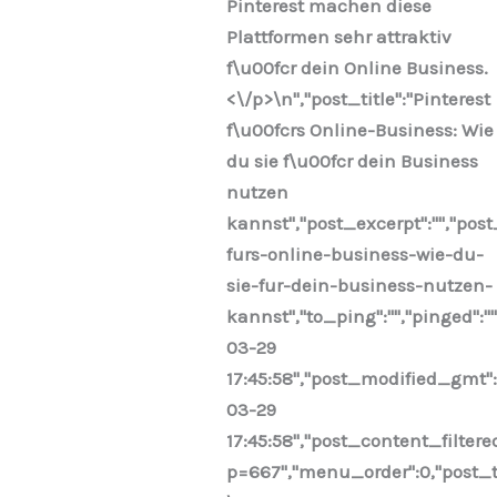
Pinterest machen diese
Plattformen sehr attraktiv
f\u00fcr dein Online Business.
<\/p>\n
","post_title":"Pinterest
f\u00fcrs Online-Business: Wie
du sie f\u00fcr dein Business
nutzen
kannst","post_excerpt":"","pos
furs-online-business-wie-du-
sie-fur-dein-business-nutzen-
kannst","to_ping":"","pinged":"
03-29
17:45:58","post_modified_gmt"
03-29
17:45:58","post_content_filtere
p=667","menu_order":0,"post_typ