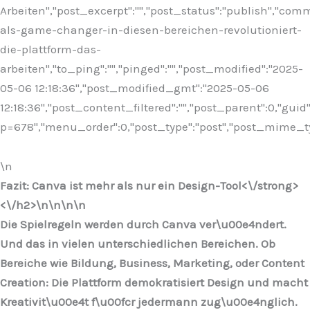
Arbeiten","post_excerpt":"","post_status":"publish","co
als-game-changer-in-diesen-bereichen-revolutioniert-
die-plattform-das-
arbeiten","to_ping":"","pinged":"","post_modified":"2025-
05-06 12:18:36","post_modified_gmt":"2025-05-06
12:18:36","post_content_filtered":"","post_parent":0,"guid
p=678","menu_order":0,"post_type":"post","post_mime_type"
\n
Fazit: Canva ist mehr als nur ein Design-Tool<\/strong>
<\/h2>\n
\n\n\n
Die Spielregeln werden durch Canva ver\u00e4ndert.
Und das in vielen unterschiedlichen Bereichen. Ob
Bereiche wie Bildung, Business, Marketing, oder Content
Creation: Die Plattform demokratisiert Design und macht
Kreativit\u00e4t f\u00fcr jedermann zug\u00e4nglich.