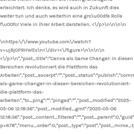
erleichtert. Ich denke, es wird auch in Zukunft dies
weiter tun und auch weiterhin eine gro\u00dfe Rolle
f\u00fcr Viele in ihrer Arbeit darstellen. <\/p>\n
\n\n
\n
\nhttps:\/\/www.youtube.com\/watch?
v=ujBj0PRHWEs\n<\/div><\/figure>\n
\n\n
\n
<\/p>\n
","post_title":"Canva als Game Changer: In diesen
Bereichen revolutioniert die Plattform das
Arbeiten","post_excerpt":"","post_status":"publish","co
als-game-changer-in-diesen-bereichen-revolutioniert-
die-plattform-das-
arbeiten","to_ping":"","pinged":"","post_modified":"2025-
05-06 12:18:36","post_modified_gmt":"2025-05-06
12:18:36","post_content_filtered":"","post_parent":0,"guid
p=678","menu_order":0,"post_type":"post","post_mime_type"