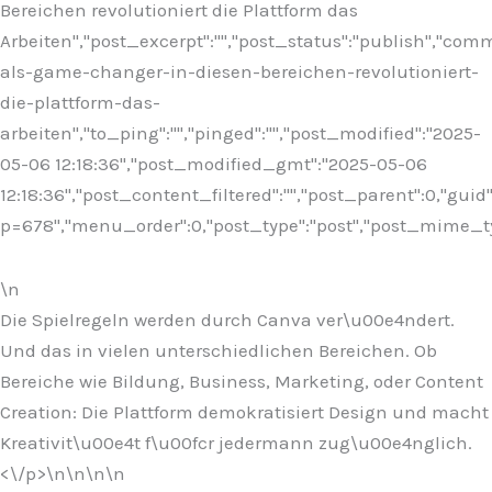
Bereichen revolutioniert die Plattform das
Arbeiten","post_excerpt":"","post_status":"publish","co
als-game-changer-in-diesen-bereichen-revolutioniert-
die-plattform-das-
arbeiten","to_ping":"","pinged":"","post_modified":"2025-
05-06 12:18:36","post_modified_gmt":"2025-05-06
12:18:36","post_content_filtered":"","post_parent":0,"guid
p=678","menu_order":0,"post_type":"post","post_mime_type"
\n
Die Spielregeln werden durch Canva ver\u00e4ndert.
Und das in vielen unterschiedlichen Bereichen. Ob
Bereiche wie Bildung, Business, Marketing, oder Content
Creation: Die Plattform demokratisiert Design und macht
Kreativit\u00e4t f\u00fcr jedermann zug\u00e4nglich.
<\/p>\n
\n\n\n