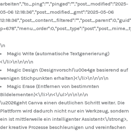
arbeiten","to_ping":"","pinged":"","post_modified":"2025-
05-06 12:18:36","post_modified_gmt":"2025-05-06
12:18:36","post_content_filtered":"","post_parent":0,"guid
p=678","menu_order":0,"post_type":"post","post_mime_type"
\n
Magic Write (automatische Textgenerierung)
<\/li>\n
\n\n\n
Magic Design (Designvorschl\u00e4ge basierend auf
wenigen Stichpunkten erhalten)<\/li>\n
\n\n
\n
Magic Erase (Entfernen von bestimmten
Bildelementen)<\/li>\n
<\/ul>\n
\n\n
\n
\u2026geht Canva einen deutlichen Schritt weiter. Die
Plattform wird dadurch nicht nur ein Werkzeug, sondern
ein ist mittlerweile ein
intelligenter Assistent<\/strong>,
der kreative Prozesse beschleunigen und vereinfachen