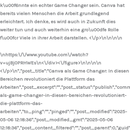
k\u00f6nnte ein echter Game Changer sein. Canva hat
bereits vielen Menschen die Arbeit grundlegend
erleichtert. Ich denke, es wird auch in Zukunft dies
weiter tun und auch weiterhin eine gro\u00dfe Rolle
f\u00fcr Viele in ihrer Arbeit darstellen. <\/p>\n
\n\n
\n
\nhttps:\/\/www.youtube.com\/watch?
v=ujBj0PRHWEs\n<\/div><\/figure>\n
\n\n
\n
<\/p>\n
","post_title":"Canva als Game Changer: In diesen
Bereichen revolutioniert die Plattform das
Arbeiten","post_excerpt":"","post_status":"publish","co
als-game-changer-in-diesen-bereichen-revolutioniert-
die-plattform-das-
arbeiten","to_ping":"","pinged":"","post_modified":"2025-
05-06 12:18:36","post_modified_gmt":"2025-05-06
12:18:36","post_content_filtered":"","post_parent":0,"guid