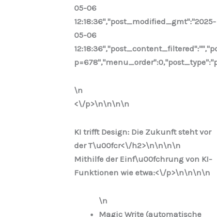
05-06
12:18:36","post_modified_gmt":"2025-
05-06
12:18:36","post_content_filtered":"","
p=678","menu_order":0,"post_type":"po
\n
<\/p>\n
\n\n\n
KI trifft Design: Die Zukunft steht vor
der T\u00fcr<\/h2>\n
\n\n
\n
Mithilfe der Einf\u00fchrung von KI-
Funktionen wie etwa:<\/p>\n
\n\n
\n
\n
Magic Write (automatische