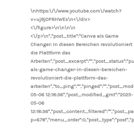
\nhttps:\/\/www.youtube.com\/watch?
v=ujBj0PRHWEs\n<\/div>
<\/figure>\n
\n\n
\n
<\/p>\n
","post_title":"Canva als Game
Changer: In diesen Bereichen revolutioniert
die Plattform das
Arbeiten","post_excerpt":"","post_status":
als-game-changer-in-diesen-bereichen-
revolutioniert-die-plattform-das-
arbeiten","to_ping":"","pinged":"","post_modi
05-06 12:18:36","post_modified_gmt":"2025-
05-06
12:18:36","post_content_filtered":"","post_pa
p=678","menu_order":0,"post_type":"post","po