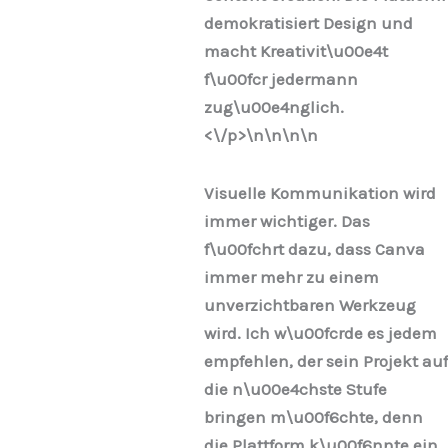
demokratisiert Design und
macht Kreativit\u00e4t
f\u00fcr jedermann
zug\u00e4nglich.
<\/p>\n
\n\n
\n
Visuelle Kommunikation wird
immer wichtiger. Das
f\u00fchrt dazu, dass Canva
immer mehr zu einem
unverzichtbaren Werkzeug
wird. Ich w\u00fcrde es jedem
empfehlen, der sein Projekt auf
die n\u00e4chste Stufe
bringen m\u00f6chte, denn
die Plattform k\u00f6nnte ein