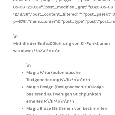
05-06 12:18:36","post_modified_gmt":"2025-05-06
12:18:36","post_content_filtered":"","post_parent":0
p=678","menu_order":0,"post_type":"post","post_mim
\n
Mithilfe der Einf\u00fchrung von KI-Funktionen
wie etwa:<\/p>\n
\n\n\n
\n
Magic Write (automatische
Textgenerierung)<\/li>\n
\n\n
\n
Magic Design (Designvorschl\u00e4ge
basierend auf wenigen Stichpunkten
erhalten)<\/li>\n
\n\n
\n
Magic Erase (Entfernen von bestimmten