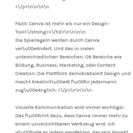
<\/p>\n
\n\n
\n
Fazit: Canva ist mehr als nur ein Design-
Tool<\/strong><\/h2>\n
\n\n
\n
Die Spielregeln werden durch Canva
ver\u00e4ndert. Und das in vielen
unterschiedlichen Bereichen. Ob Bereiche wie
Bildung, Business, Marketing, oder Content
Creation: Die Plattform demokratisiert Design und
macht Kreativit\u00e4t f\u00fcr jedermann
zug\u00e4nglich. <\/p>\n
\n\n
\n
Visuelle Kommunikation wird immer wichtiger.
Das f\u00fchrt dazu, dass Canva immer mehr zu
einem unverzichtbaren Werkzeug wird. Ich
w\u00fcrde es jedem empfehlen, der sein Projekt