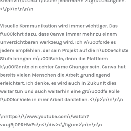
Kreativit\u00e4t f\u00fcr jedermann zug\u00e4nglich.
<\/p>\n
\n\n
\n
Visuelle Kommunikation wird immer wichtiger. Das
f\u00fchrt dazu, dass Canva immer mehr zu einem
unverzichtbaren Werkzeug wird. Ich w\u00fcrde es
jedem empfehlen, der sein Projekt auf die n\u00e4chste
Stufe bringen m\u00f6chte, denn die Plattform
k\u00f6nnte ein echter Game Changer sein. Canva hat
bereits vielen Menschen die Arbeit grundlegend
erleichtert. Ich denke, es wird auch in Zukunft dies
weiter tun und auch weiterhin eine gro\u00dfe Rolle
f\u00fcr Viele in ihrer Arbeit darstellen. <\/p>\n
\n\n
\n
\nhttps:\/\/www.youtube.com\/watch?
v=ujBj0PRHWEs\n<\/div><\/figure>\n
\n\n
\n