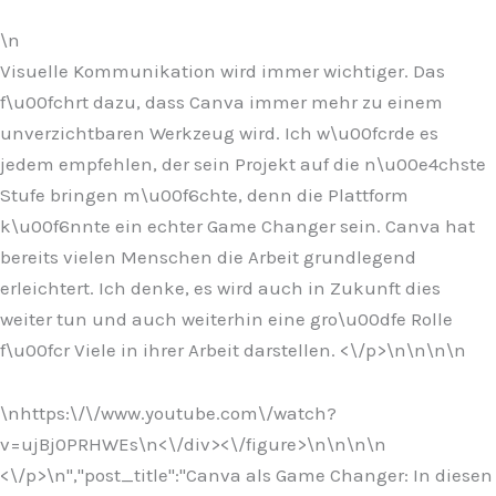
\n
Visuelle Kommunikation wird immer wichtiger. Das
f\u00fchrt dazu, dass Canva immer mehr zu einem
unverzichtbaren Werkzeug wird. Ich w\u00fcrde es
jedem empfehlen, der sein Projekt auf die n\u00e4chste
Stufe bringen m\u00f6chte, denn die Plattform
k\u00f6nnte ein echter Game Changer sein. Canva hat
bereits vielen Menschen die Arbeit grundlegend
erleichtert. Ich denke, es wird auch in Zukunft dies
weiter tun und auch weiterhin eine gro\u00dfe Rolle
f\u00fcr Viele in ihrer Arbeit darstellen. <\/p>\n
\n\n\n
\nhttps:\/\/www.youtube.com\/watch?
v=ujBj0PRHWEs\n<\/div><\/figure>\n
\n\n
\n
<\/p>\n
","post_title":"Canva als Game Changer: In diesen