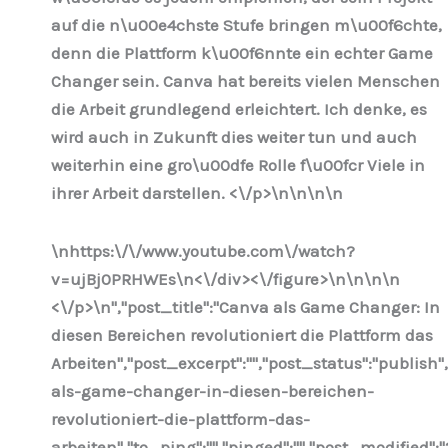
auf die n\u00e4chste Stufe bringen m\u00f6chte,
denn die Plattform k\u00f6nnte ein echter Game
Changer sein. Canva hat bereits vielen Menschen
die Arbeit grundlegend erleichtert. Ich denke, es
wird auch in Zukunft dies weiter tun und auch
weiterhin eine gro\u00dfe Rolle f\u00fcr Viele in
ihrer Arbeit darstellen. <\/p>\n
\n\n
\n
\nhttps:\/\/www.youtube.com\/watch?
v=ujBj0PRHWEs\n<\/div><\/figure>\n
\n\n
\n
<\/p>\n
","post_title":"Canva als Game Changer: In
diesen Bereichen revolutioniert die Plattform das
Arbeiten","post_excerpt":"","post_status":"publis
als-game-changer-in-diesen-bereichen-
revolutioniert-die-plattform-das-
arbeiten","to_ping":"","pinged":"","post_modified":