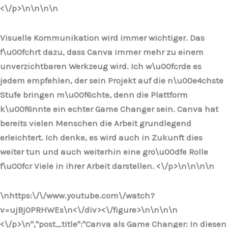
<\/p>\n
\n\n
\n
Visuelle Kommunikation wird immer wichtiger. Das
f\u00fchrt dazu, dass Canva immer mehr zu einem
unverzichtbaren Werkzeug wird. Ich w\u00fcrde es
jedem empfehlen, der sein Projekt auf die n\u00e4chste
Stufe bringen m\u00f6chte, denn die Plattform
k\u00f6nnte ein echter Game Changer sein. Canva hat
bereits vielen Menschen die Arbeit grundlegend
erleichtert. Ich denke, es wird auch in Zukunft dies
weiter tun und auch weiterhin eine gro\u00dfe Rolle
f\u00fcr Viele in ihrer Arbeit darstellen. <\/p>\n
\n\n
\n
\nhttps:\/\/www.youtube.com\/watch?
v=ujBj0PRHWEs\n<\/div><\/figure>\n
\n\n
\n
<\/p>\n
","post_title":"Canva als Game Changer: In diesen