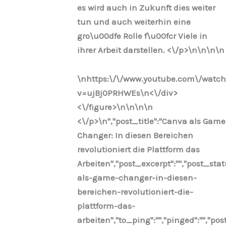
es wird auch in Zukunft dies weiter
tun und auch weiterhin eine
gro\u00dfe Rolle f\u00fcr Viele in
ihrer Arbeit darstellen. <\/p>\n
\n\n
\n
\nhttps:\/\/www.youtube.com\/watc
v=ujBj0PRHWEs\n<\/div>
<\/figure>\n
\n\n
\n
<\/p>\n
","post_title":"Canva als Game
Changer: In diesen Bereichen
revolutioniert die Plattform das
Arbeiten","post_excerpt":"","post_st
als-game-changer-in-diesen-
bereichen-revolutioniert-die-
plattform-das-
arbeiten","to_ping":"","pinged":"","po