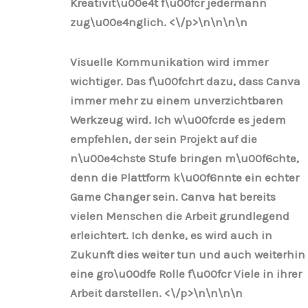
Kreativit\u00e4t f\u00fcr jedermann
zug\u00e4nglich. <\/p>\n
\n\n
\n
Visuelle Kommunikation wird immer
wichtiger. Das f\u00fchrt dazu, dass Canva
immer mehr zu einem unverzichtbaren
Werkzeug wird. Ich w\u00fcrde es jedem
empfehlen, der sein Projekt auf die
n\u00e4chste Stufe bringen m\u00f6chte,
denn die Plattform k\u00f6nnte ein echter
Game Changer sein. Canva hat bereits
vielen Menschen die Arbeit grundlegend
erleichtert. Ich denke, es wird auch in
Zukunft dies weiter tun und auch weiterhin
eine gro\u00dfe Rolle f\u00fcr Viele in ihrer
Arbeit darstellen. <\/p>\n
\n\n
\n