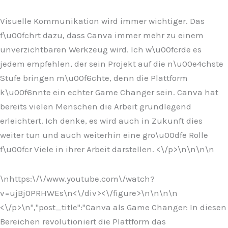
Visuelle Kommunikation wird immer wichtiger. Das
f\u00fchrt dazu, dass Canva immer mehr zu einem
unverzichtbaren Werkzeug wird. Ich w\u00fcrde es
jedem empfehlen, der sein Projekt auf die n\u00e4chste
Stufe bringen m\u00f6chte, denn die Plattform
k\u00f6nnte ein echter Game Changer sein. Canva hat
bereits vielen Menschen die Arbeit grundlegend
erleichtert. Ich denke, es wird auch in Zukunft dies
weiter tun und auch weiterhin eine gro\u00dfe Rolle
f\u00fcr Viele in ihrer Arbeit darstellen. <\/p>\n
\n\n
\n
\nhttps:\/\/www.youtube.com\/watch?
v=ujBj0PRHWEs\n<\/div><\/figure>\n
\n\n
\n
<\/p>\n
","post_title":"Canva als Game Changer: In diesen
Bereichen revolutioniert die Plattform das