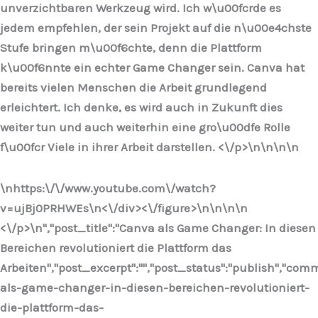
unverzichtbaren Werkzeug wird. Ich w\u00fcrde es
jedem empfehlen, der sein Projekt auf die n\u00e4chste
Stufe bringen m\u00f6chte, denn die Plattform
k\u00f6nnte ein echter Game Changer sein. Canva hat
bereits vielen Menschen die Arbeit grundlegend
erleichtert. Ich denke, es wird auch in Zukunft dies
weiter tun und auch weiterhin eine gro\u00dfe Rolle
f\u00fcr Viele in ihrer Arbeit darstellen. <\/p>\n
\n\n
\n
\nhttps:\/\/www.youtube.com\/watch?
v=ujBj0PRHWEs\n<\/div><\/figure>\n
\n\n
\n
<\/p>\n
","post_title":"Canva als Game Changer: In diesen
Bereichen revolutioniert die Plattform das
Arbeiten","post_excerpt":"","post_status":"publish","co
als-game-changer-in-diesen-bereichen-revolutioniert-
die-plattform-das-