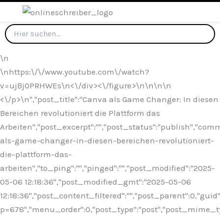
\n
\nhttps:\/\/www.youtube.com\/watch?
v=ujBj0PRHWEs\n<\/div><\/figure>\n
\n\n\n
<\/p>\n
","post_title":"Canva als Game Changer: In diesen
Bereichen revolutioniert die Plattform das
Arbeiten","post_excerpt":"","post_status":"publish","co
als-game-changer-in-diesen-bereichen-revolutioniert-
die-plattform-das-
arbeiten","to_ping":"","pinged":"","post_modified":"2025-
05-06 12:18:36","post_modified_gmt":"2025-05-06
12:18:36","post_content_filtered":"","post_parent":0,"guid
p=678","menu_order":0,"post_type":"post","post_mime_type"