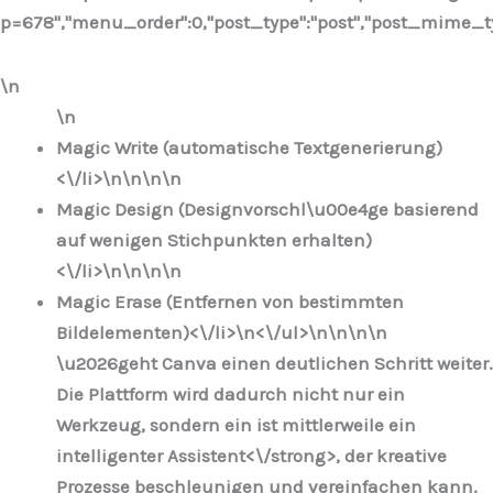
p=678","menu_order":0,"post_type":"post","post_mime_type"
\n
\n
Magic Write (automatische Textgenerierung)
<\/li>\n
\n\n
\n
Magic Design (Designvorschl\u00e4ge basierend
auf wenigen Stichpunkten erhalten)
<\/li>\n
\n\n
\n
Magic Erase (Entfernen von bestimmten
Bildelementen)<\/li>\n
<\/ul>\n
\n\n
\n
\u2026geht Canva einen deutlichen Schritt weiter.
Die Plattform wird dadurch nicht nur ein
Werkzeug, sondern ein ist mittlerweile ein
intelligenter Assistent<\/strong>, der kreative
Prozesse beschleunigen und vereinfachen kann.