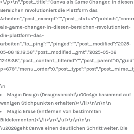
<\/p>\n
","post_title":"Canva als Game Changer: In diesen
Bereichen revolutioniert die Plattform das
Arbeiten","post_excerpt":"","post_status":"publish","co
als-game-changer-in-diesen-bereichen-revolutioniert-
die-plattform-das-
arbeiten","to_ping":"","pinged":"","post_modified":"2025-
05-06 12:18:36","post_modified_gmt":"2025-05-06
12:18:36","post_content_filtered":"","post_parent":0,"guid
p=678","menu_order":0,"post_type":"post","post_mime_type"
\n
Magic Design (Designvorschl\u00e4ge basierend auf
wenigen Stichpunkten erhalten)<\/li>\n
\n\n\n
Magic Erase (Entfernen von bestimmten
Bildelementen)<\/li>\n
<\/ul>\n
\n\n
\n
\u2026geht Canva einen deutlichen Schritt weiter. Die