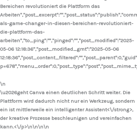
Bereichen revolutioniert die Plattform das
Arbeiten","post_excerpt":"","post_status":"publish","co
als-game-changer-in-diesen-bereichen-revolutioniert-
die-plattform-das-
arbeiten","to_ping":"","pinged":"","post_modified":"2025-
05-06 12:18:36","post_modified_gmt":"2025-05-06
12:18:36","post_content_filtered":"","post_parent":0,"guid
p=678","menu_order":0,"post_type":"post","post_mime_type"
\n
\u2026geht Canva einen deutlichen Schritt weiter. Die
Plattform wird dadurch nicht nur ein Werkzeug, sondern
ein ist mittlerweile ein
intelligenter Assistent<\/strong>,
der kreative Prozesse beschleunigen und vereinfachen
kann.<\/p>\n
\n\n\n