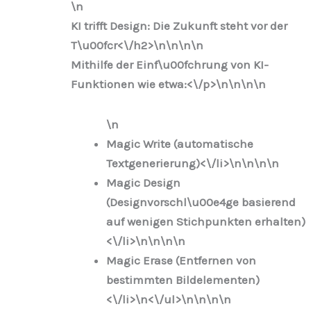
\n
KI trifft Design: Die Zukunft steht vor der
T\u00fcr<\/h2>\n
\n\n\n
Mithilfe der Einf\u00fchrung von KI-
Funktionen wie etwa:<\/p>\n
\n\n
\n
\n
Magic Write (automatische
Textgenerierung)<\/li>\n
\n\n
\n
Magic Design
(Designvorschl\u00e4ge basierend
auf wenigen Stichpunkten erhalten)
<\/li>\n
\n\n
\n
Magic Erase (Entfernen von
bestimmten Bildelementen)
<\/li>\n
<\/ul>\n
\n\n
\n