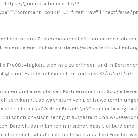
":"https:\/\/onlineschreiber.de\/?
:"","comment_count":"0","filter":"raw"}],"next":false,"pr
cht die interne Zusammenarbeit effizienter und sicherer, 
h einen tieferen Fokus auf datengesteuerte Entscheidun
die F\u00e4higkeit, sich neu zu erfinden und in Bereiche
ologie mit Handel erfolgreich zu vereinen.<\/p>\n
\n\n
\n
ionen und einer starken Partnerschaft mit Google beweist
ch sein kann. Das Wachstum von Lidl ist weiterhin ungeb
ssischen station\u00e4ren Einzelh\u00e4ndler bewegt si
Lidl schon physisch sehr gut aufgestellt und w\u00e4chst
-Bereich, dann bin ich mir sicher, dass Lidl bald eine 
 lehne mich, glaube ich, nicht weit aus dem Fenster, we