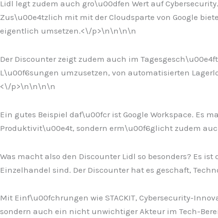
Lidl legt zudem auch gro\u00dfen Wert auf Cybersecurity.
Zus\u00e4tzlich mit mit der Cloudsparte von Google bie
eigentlich umsetzen.<\/p>\n
\n\n
\n
Der Discounter zeigt zudem auch im Tagesgesch\u00e4ft, 
L\u00f6sungen umzusetzen, von automatisierten Lagerlog
<\/p>\n
\n\n
\n
Ein gutes Beispiel daf\u00fcr ist Google Workspace. Es ma
Produktivit\u00e4t, sondern erm\u00f6glicht zudem auc
Was macht also den Discounter Lidl so besonders? Es ist 
Einzelhandel sind. Der Discounter hat es geschaft, Techn
Mit Einf\u00fchrungen wie STACKIT, Cybersecurity-Innovat
sondern auch ein nicht unwichtiger Akteur im Tech-Berei