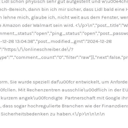
Lidl schon physisch sehr gut aufgestellt und w\u00e4chst
-Bereich, dann bin ich mir sicher, dass Lidl bald eine 
 lehne mich, glaube ich, nicht weit aus dem Fenster, we
e Amazon oder Walmart sein wird. <\/p>\n
","post_title":"
comment_status":"open","ping_status":"open","post_passw
24-12-28 13:04:38","post_modified_gmt":"2024-12-28
":"https:\/\/onlineschreiber.de\/?
:"","comment_count":"0","filter":"raw"}],"next":false,"pr
tform. Sie wurde speziell daf\u00fcr entwickelt, um Anfo
00fcllen. Mit Rechenzentren ausschlie\u00dflich in der E
or kurzem angek\u00fcndigte Partnerschaft mit Google 
s, dass sogar hochregulierte Branchen wie der Finanzdie
e Sicherheitsbedenken zu haben.<\/p>\n
\n\n\n