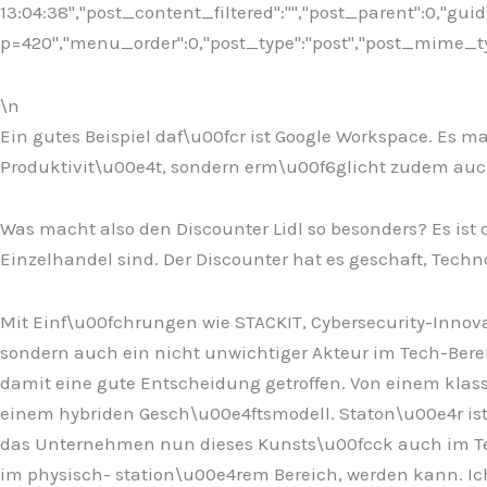
13:04:38","post_content_filtered":"","post_parent":0,"guid
p=420","menu_order":0,"post_type":"post","post_mime_type"
\n
Ein gutes Beispiel daf\u00fcr ist Google Workspace. Es ma
Produktivit\u00e4t, sondern erm\u00f6glicht zudem auc
Was macht also den Discounter Lidl so besonders? Es ist 
Einzelhandel sind. Der Discounter hat es geschaft, Techn
Mit Einf\u00fchrungen wie STACKIT, Cybersecurity-Innovat
sondern auch ein nicht unwichtiger Akteur im Tech-Berei
damit eine gute Entscheidung getroffen. Von einem kla
einem hybriden Gesch\u00e4ftsmodell. Staton\u00e4r ist 
das Unternehmen nun dieses Kunsts\u00fcck auch im Tech
im physisch- station\u00e4rem Bereich, werden kann. Ich