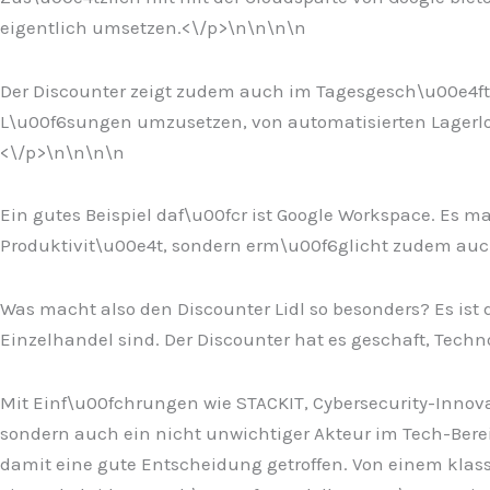
eigentlich umsetzen.<\/p>\n
\n\n\n
Der Discounter zeigt zudem auch im Tagesgesch\u00e4ft, 
L\u00f6sungen umzusetzen, von automatisierten Lagerlog
<\/p>\n
\n\n
\n
Ein gutes Beispiel daf\u00fcr ist Google Workspace. Es ma
Produktivit\u00e4t, sondern erm\u00f6glicht zudem auc
Was macht also den Discounter Lidl so besonders? Es ist 
Einzelhandel sind. Der Discounter hat es geschaft, Techn
Mit Einf\u00fchrungen wie STACKIT, Cybersecurity-Innovat
sondern auch ein nicht unwichtiger Akteur im Tech-Berei
damit eine gute Entscheidung getroffen. Von einem kla