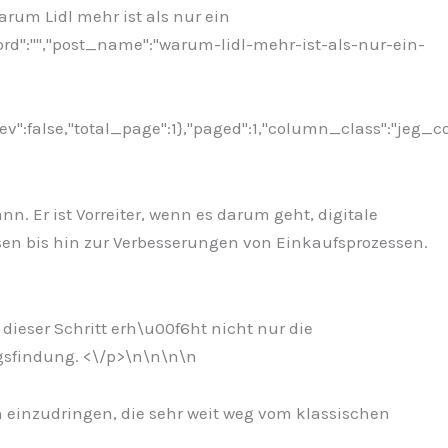
Warum Lidl mehr ist als nur ein
ord":"","post_name":"warum-lidl-mehr-ist-als-nur-ein-
ev":false,"total_page":1},"paged":1,"column_class":"jeg_c
. Er ist Vorreiter, wenn es darum geht, digitale
en bis hin zur Verbesserungen von Einkaufsprozessen.
dieser Schritt erh\u00f6ht nicht nur die
gsfindung. <\/p>\n
\n\n
\n
n einzudringen, die sehr weit weg vom klassischen