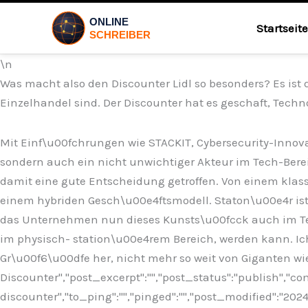
Startseite
\n
Was macht also den Discounter Lidl so besonders? Es ist 
Einzelhandel sind. Der Discounter hat es geschaft, Techn
Mit Einf\u00fchrungen wie STACKIT, Cybersecurity-Innovat
sondern auch ein nicht unwichtiger Akteur im Tech-Berei
damit eine gute Entscheidung getroffen. Von einem kla
einem hybriden Gesch\u00e4ftsmodell. Staton\u00e4r ist 
das Unternehmen nun dieses Kunsts\u00fcck auch im Tech
im physisch- station\u00e4rem Bereich, werden kann. Ich
Gr\u00f6\u00dfe her, nicht mehr so weit von Giganten wi
Discounter","post_excerpt":"","post_status":"publish","
discounter","to_ping":"","pinged":"","post_modified":"20