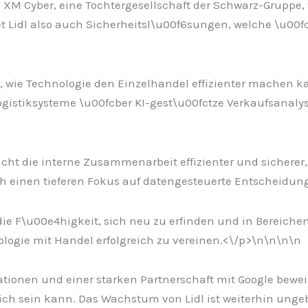
 XM Cyber, eine Tochtergesellschaft der Schwarz-Gruppe, 
tet Lidl also auch Sicherheitsl\u00f6sungen, welche \u0
wie Technologie den Einzelhandel effizienter machen kann
istiksysteme \u00fcber KI-gest\u00fctze Verkaufsanalys
cht die interne Zusammenarbeit effizienter und sicherer, 
h einen tieferen Fokus auf datengesteuerte Entscheidun
die F\u00e4higkeit, sich neu zu erfinden und in Bereiche
ologie mit Handel erfolgreich zu vereinen.<\/p>\n
\n\n
\n
ionen und einer starken Partnerschaft mit Google beweist
ch sein kann. Das Wachstum von Lidl ist weiterhin ungeb