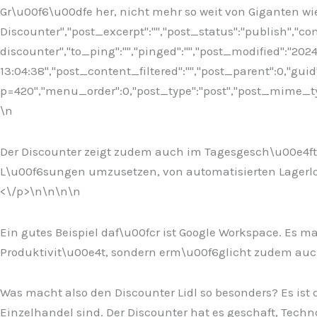
Gr\u00f6\u00dfe her, nicht mehr so weit von Giganten wi
Discounter","post_excerpt":"","post_status":"publish","
discounter","to_ping":"","pinged":"","post_modified":"20
13:04:38","post_content_filtered":"","post_parent":0,"guid
p=420","menu_order":0,"post_type":"post","post_mime_type"
\n
Der Discounter zeigt zudem auch im Tagesgesch\u00e4ft, 
L\u00f6sungen umzusetzen, von automatisierten Lagerlog
<\/p>\n
\n\n\n
Ein gutes Beispiel daf\u00fcr ist Google Workspace. Es ma
Produktivit\u00e4t, sondern erm\u00f6glicht zudem auc
Was macht also den Discounter Lidl so besonders? Es ist 
Einzelhandel sind. Der Discounter hat es geschaft, Techn