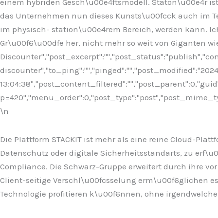
einem hybriden Gesch\u00e4ftsmodell. Staton\u00e4r ist 
das Unternehmen nun dieses Kunsts\u00fcck auch im Tech
im physisch- station\u00e4rem Bereich, werden kann. Ich
Gr\u00f6\u00dfe her, nicht mehr so weit von Giganten wi
Discounter","post_excerpt":"","post_status":"publish","
discounter","to_ping":"","pinged":"","post_modified":"20
13:04:38","post_content_filtered":"","post_parent":0,"guid
p=420","menu_order":0,"post_type":"post","post_mime_type"
\n
Die Plattform STACKIT ist mehr als eine reine Cloud-Plat
Datenschutz oder digitale Sicherheitsstandarts, zu erf\u
Compliance. Die Schwarz-Gruppe erweitert durch ihre v
Client-seitige Verschl\u00fcsselung erm\u00f6glichen e
Technologie profitieren k\u00f6nnen, ohne irgendwelch