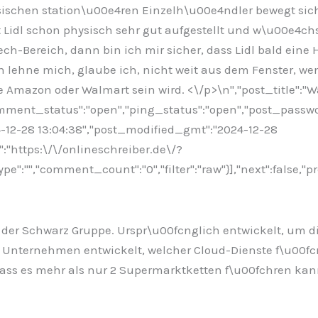
ssischen station\u00e4ren Einzelh\u00e4ndler bewegt si
Lidl schon physisch sehr gut aufgestellt und w\u00e4chst
-Bereich, dann bin ich mir sicher, dass Lidl bald eine 
 lehne mich, glaube ich, nicht weit aus dem Fenster, we
e Amazon oder Walmart sein wird. <\/p>\n
","post_title":"
comment_status":"open","ping_status":"open","post_passw
24-12-28 13:04:38","post_modified_gmt":"2024-12-28
":"https:\/\/onlineschreiber.de\/?
:"","comment_count":"0","filter":"raw"}],"next":false,"pr
rm der Schwarz Gruppe. Urspr\u00fcnglich entwickelt, um 
 Unternehmen entwickelt, welcher Cloud-Dienste f\u00fc
ss es mehr als nur 2 Supermarktketten f\u00fchren kann.