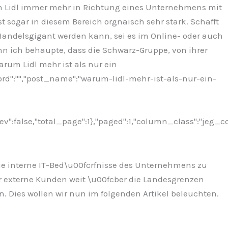
ch Lidl immer mehr in Richtung eines Unternehmens mit
 sogar in diesem Bereich orgnaisch sehr stark. Schafft
Handelsgigant werden kann, sei es im Online- oder auch
nn ich behaupte, dass die Schwarz-Gruppe, von ihrer
Warum Lidl mehr ist als nur ein
ord":"","post_name":"warum-lidl-mehr-ist-als-nur-ein-
ev":false,"total_page":1},"paged":1,"column_class":"jeg_c
die interne IT-Bed\u00fcrfnisse des Unternehmens zu
r externe Kunden weit \u00fcber die Landesgrenzen
 Dies wollen wir nun im folgenden Artikel beleuchten.