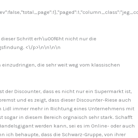
ev":false,"total_page":1},"paged":1,"column_class":"jeg_c
dieser Schritt erh\u00f6ht nicht nur die
gsfindung. <\/p>\n
\n\n\n
n einzudringen, die sehr weit weg vom klassischen
 der Discounter, dass es nicht nur ein Supermarkt ist,
remst und es zeigt, dass dieser Discounter-Riese auch
ch Lidl immer mehr in Richtung eines Unternehmens mit
 sogar in diesem Bereich orgnaisch sehr stark. Schafft
Handelsgigant werden kann, sei es im Online- oder auch
nn ich behaupte, dass die Schwarz-Gruppe, von ihrer