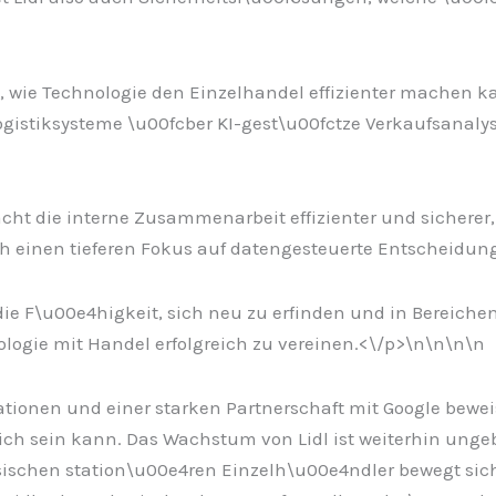
wie Technologie den Einzelhandel effizienter machen kann
istiksysteme \u00fcber KI-gest\u00fctze Verkaufsanalys
cht die interne Zusammenarbeit effizienter und sicherer, 
h einen tieferen Fokus auf datengesteuerte Entscheidun
die F\u00e4higkeit, sich neu zu erfinden und in Bereiche
ologie mit Handel erfolgreich zu vereinen.<\/p>\n
\n\n
\n
ionen und einer starken Partnerschaft mit Google beweist
ch sein kann. Das Wachstum von Lidl ist weiterhin ungeb
ssischen station\u00e4ren Einzelh\u00e4ndler bewegt si