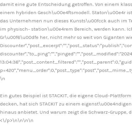
damit eine gute Entscheidung getroffen. Von einem kla
einem hybriden Gesch\u00e4ftsmodell. Staton\u00e4r ist 
das Unternehmen nun dieses Kunsts\u00fcck auch im Tech
im physisch- station\u00e4rem Bereich, werden kann. Ich
Gr\u00f6\u00dfe her, nicht mehr so weit von Giganten wi
Discounter","post_excerpt":"","post_status":"publish","
discounter","to_ping":"","pinged":"","post_modified":"20
13:04:38","post_content_filtered":"","post_parent":0,"guid
p=420","menu_order":0,"post_type":"post","post_mime_type"
\n
Ein gutes Beispiel ist STACKIT, die eigene Cloud-Plattfo
decken, hat sich STACKIT zu einem eigenst\u00e4ndigen
hinaus anbietet. Und warum zeigt die Schwarz-Gruppe, da
<\/p>\n
\n\n\n