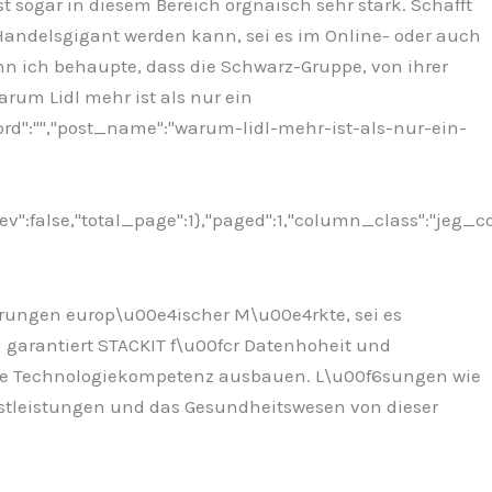
 sogar in diesem Bereich orgnaisch sehr stark. Schafft
Handelsgigant werden kann, sei es im Online- oder auch
nn ich behaupte, dass die Schwarz-Gruppe, von ihrer
Warum Lidl mehr ist als nur ein
ord":"","post_name":"warum-lidl-mehr-ist-als-nur-ein-
ev":false,"total_page":1},"paged":1,"column_class":"jeg_c
rderungen europ\u00e4ischer M\u00e4rkte, sei es
U garantiert STACKIT f\u00fcr Datenhoheit und
ihre Technologiekompetenz ausbauen. L\u00f6sungen wie
nstleistungen und das Gesundheitswesen von dieser