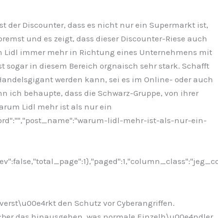
 der Discounter, dass es nicht nur ein Supermarkt ist,
remst und es zeigt, dass dieser Discounter-Riese auch
ch Lidl immer mehr in Richtung eines Unternehmens mit
 sogar in diesem Bereich orgnaisch sehr stark. Schafft
Handelsgigant werden kann, sei es im Online- oder auch
nn ich behaupte, dass die Schwarz-Gruppe, von ihrer
Warum Lidl mehr ist als nur ein
ord":"","post_name":"warum-lidl-mehr-ist-als-nur-ein-
ev":false,"total_page":1},"paged":1,"column_class":"jeg_c
verst\u00e4rkt den Schutz vor Cyberangriffen.
0fcber das hinausgehen, was normale Einzelh\u00e4ndler