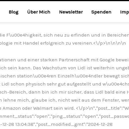
Blog
Über Mich
Newsletter
Spenden
Imp
die F\u00e4higkeit, sich neu zu erfinden und in Bereiche
ologie mit Handel erfolgreich zu vereinen.<\/p>\n
\n\n\n
ionen und einer starken Partnerschaft mit Google beweist
ch sein kann. Das Wachstum von Lidl ist weiterhin ungeb
ssischen station\u00e4ren Einzelh\u00e4ndler bewegt si
Lidl schon physisch sehr gut aufgestellt und w\u00e4chst
-Bereich, dann bin ich mir sicher, dass Lidl bald eine 
 lehne mich, glaube ich, nicht weit aus dem Fenster, we
e Amazon oder Walmart sein wird. <\/p>\n
","post_title":"
comment_status":"open","ping_status":"open","post_passw
24-12-28 13:04:38","post_modified_gmt":"2024-12-28