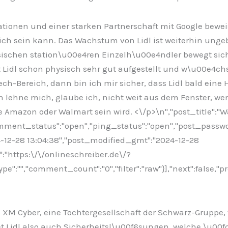
ionen und einer starken Partnerschaft mit Google beweist
ch sein kann. Das Wachstum von Lidl ist weiterhin ungeb
ssischen station\u00e4ren Einzelh\u00e4ndler bewegt si
Lidl schon physisch sehr gut aufgestellt und w\u00e4chst
-Bereich, dann bin ich mir sicher, dass Lidl bald eine 
 lehne mich, glaube ich, nicht weit aus dem Fenster, we
e Amazon oder Walmart sein wird. <\/p>\n
","post_title":"
comment_status":"open","ping_status":"open","post_passw
24-12-28 13:04:38","post_modified_gmt":"2024-12-28
":"https:\/\/onlineschreiber.de\/?
:"","comment_count":"0","filter":"raw"}],"next":false,"pr
 XM Cyber, eine Tochtergesellschaft der Schwarz-Gruppe, 
tet Lidl also auch Sicherheitsl\u00f6sungen, welche \u0