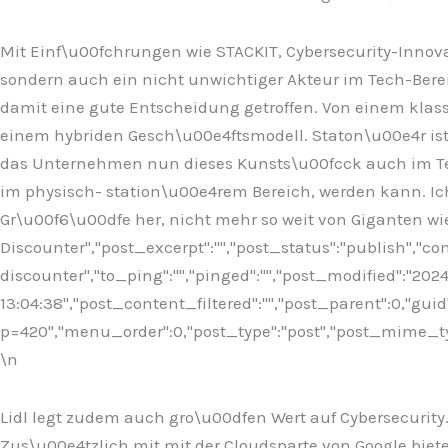
Mit Einf\u00fchrungen wie STACKIT, Cybersecurity-Innovat
sondern auch ein nicht unwichtiger Akteur im Tech-Berei
damit eine gute Entscheidung getroffen. Von einem kla
einem hybriden Gesch\u00e4ftsmodell. Staton\u00e4r ist 
das Unternehmen nun dieses Kunsts\u00fcck auch im Tech
im physisch- station\u00e4rem Bereich, werden kann. Ich
Gr\u00f6\u00dfe her, nicht mehr so weit von Giganten wi
Discounter","post_excerpt":"","post_status":"publish","
discounter","to_ping":"","pinged":"","post_modified":"20
13:04:38","post_content_filtered":"","post_parent":0,"guid
p=420","menu_order":0,"post_type":"post","post_mime_type"
\n
Lidl legt zudem auch gro\u00dfen Wert auf Cybersecurity.
Zus\u00e4tzlich mit mit der Cloudsparte von Google bie