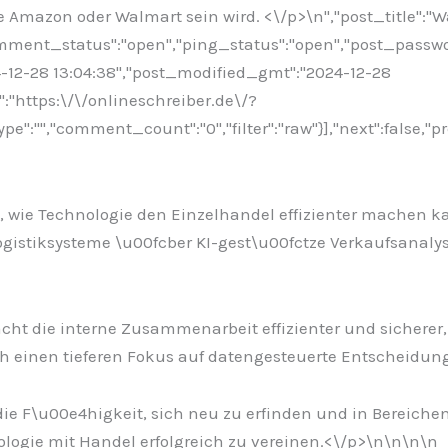
e Amazon oder Walmart sein wird. <\/p>\n
","post_title":"
comment_status":"open","ping_status":"open","post_passw
24-12-28 13:04:38","post_modified_gmt":"2024-12-28
":"https:\/\/onlineschreiber.de\/?
:"","comment_count":"0","filter":"raw"}],"next":false,"pr
wie Technologie den Einzelhandel effizienter machen kann
istiksysteme \u00fcber KI-gest\u00fctze Verkaufsanalys
cht die interne Zusammenarbeit effizienter und sicherer, 
h einen tieferen Fokus auf datengesteuerte Entscheidun
die F\u00e4higkeit, sich neu zu erfinden und in Bereiche
ologie mit Handel erfolgreich zu vereinen.<\/p>\n
\n\n
\n