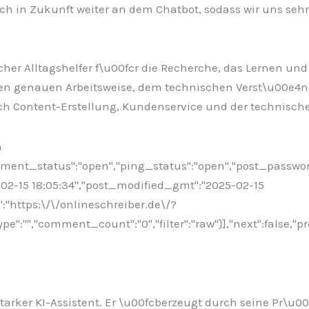
h in Zukunft weiter an dem Chatbot, sodass wir uns sehr
cher Alltagshelfer f\u00fcr die Recherche, das Lernen un
dessen genauen Arbeitsweise, dem technischen Verst\u00
 Content-Erstellung, Kundenservice und der technische
n
omment_status":"open","ping_status":"open","post_passwo
5-02-15 18:05:34","post_modified_gmt":"2025-02-15
":"https:\/\/onlineschreiber.de\/?
:"","comment_count":"0","filter":"raw"}],"next":false,"pr
sstarker KI-Assistent. Er \u00fcberzeugt durch seine Pr\u