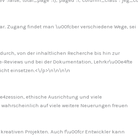
ev":false,"total_page":1},"paged":1,"column_class":"jeg_c
bar. Zugang findet man \u00fcber verschiedene Wege, sei
adurch, von der inhaltlichen Recherche bis hin zur
de-Reviews und bei der Dokumentation, Lehrkr\u00e4fte
icht einsetzen.<\/p>\n
\n\n
\n
00e4zession, ethische Ausrichtung und viele
 wahrscheinlich auf viele weitere Neuerungen freuen
d kreativen Projekten. Auch f\u00fcr Entwickler kann