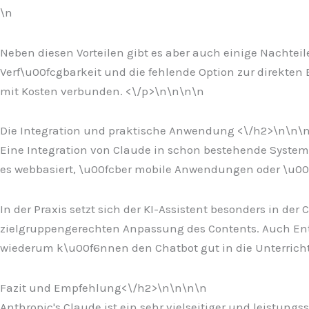
\n
Neben diesen Vorteilen gibt es aber auch einige Nachtei
Verf\u00fcgbarkeit und die fehlende Option zur direkten
mit Kosten verbunden. <\/p>\n
\n\n\n
Die Integration und praktische Anwendung <\/h2>\n
\n\
Eine Integration von Claude in schon bestehende System 
es webbasiert, \u00fcber mobile Anwendungen oder \u00f
In der Praxis setzt sich der KI-Assistent besonders in de
zielgruppengerechten Anpassung des Contents. Auch Entw
wiederum k\u00f6nnen den Chatbot gut in die Unterrichts
Fazit und Empfehlung<\/h2>\n
\n\n
\n
Anthropic's Claude ist ein sehr vielseitiger und leistung