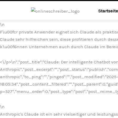
Startseite
\n
F\u00fcr private Anwender eignet sich Claude als praktis
Claude sehr hilfreichen sein, diese profitieren durch 
k\u00f6nnen Unternehmen auch durch Claude im Bereich
<\/p>\n
","post_title":"Claude: Der intelligente Chatbot vo
Anthropic","post_excerpt":"","post_status":"publish","c
anthropic","to_ping":"","pinged":"","post_modified":"202
18:05:34","post_content_filtered":"","post_parent":0,"guid
p=527","menu_order":0,"post_type":"post","post_mime_type"
\n
Anthropic's Claude ist ein sehr vielseitiger und leistung