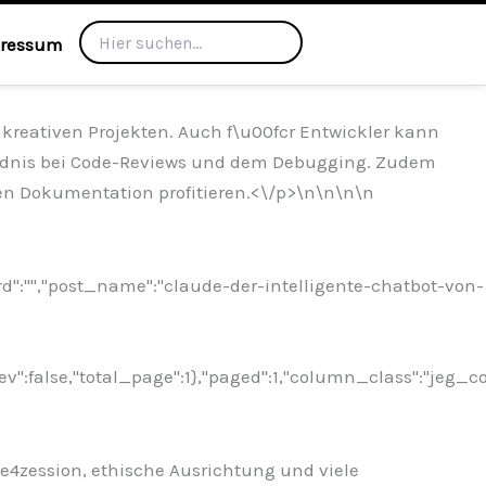
ressum
d kreativen Projekten. Auch f\u00fcr Entwickler kann
e4ndnis bei Code-Reviews und dem Debugging. Zudem
n Dokumentation profitieren.<\/p>\n
\n\n\n
rd":"","post_name":"claude-der-intelligente-chatbot-von-
ev":false,"total_page":1},"paged":1,"column_class":"jeg_c
00e4zession, ethische Ausrichtung und viele