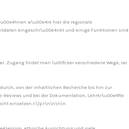
w\u00e4hnen w\u00e4re hier die regionale
tzeitdaten eingeschr\u00e4nkt und einige Funktionen sind
bar. Zugang findet man \u00fcber verschiedene Wege, sei
adurch, von der inhaltlichen Recherche bis hin zur
de-Reviews und bei der Dokumentation, Lehrkr\u00e4fte
icht einsetzen.<\/p>\n
\n\n
\n
00e4zession, ethische Ausrichtung und viele