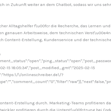
h in Zukunft weiter an dem Chatbot, sodass wir uns sehr
cher Alltagshelfer f\u00fcr die Recherche, das Lernen un
dessen genauen Arbeitsweise, dem technischen Verst\u00
 Content-Erstellung, Kundenservice und der technische
n
omment_status":"open","ping_status":"open","post_passwo
5-02-15 18:05:34","post_modified_gmt":"2025-02-15
":"https:\/\/onlineschreiber.de\/?
:"","comment_count":"0","filter":"raw"}],"next":false,"pr
r Content-Erstellung durch. Marketing-Teams profitieren d
ickler profitieren durch die Unterst\u00fctzung bei Co