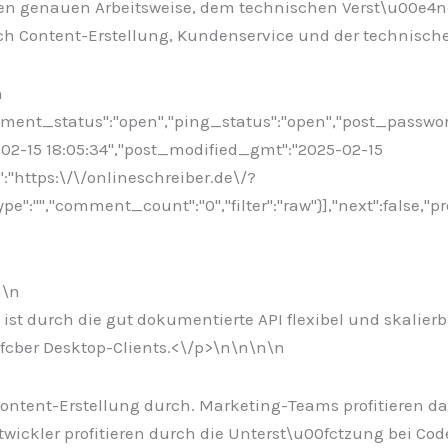
dessen genauen Arbeitsweise, dem technischen Verst\u00
 Content-Erstellung, Kundenservice und der technische
n
omment_status":"open","ping_status":"open","post_passwo
5-02-15 18:05:34","post_modified_gmt":"2025-02-15
":"https:\/\/onlineschreiber.de\/?
:"","comment_count":"0","filter":"raw"}],"next":false,"pr
n\n
ist durch die gut dokumentierte API flexibel und skalier
cber Desktop-Clients.<\/p>\n
\n\n
\n
r Content-Erstellung durch. Marketing-Teams profitieren d
ickler profitieren durch die Unterst\u00fctzung bei Co