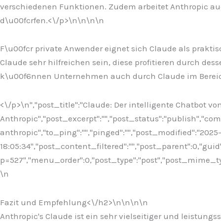
verschiedenen Funktionen. Zudem arbeitet Anthropic auc
d\u00fcrfen.<\/p>\n
\n\n\n
F\u00fcr private Anwender eignet sich Claude als praktis
Claude sehr hilfreichen sein, diese profitieren durch 
k\u00f6nnen Unternehmen auch durch Claude im Bereich
<\/p>\n
","post_title":"Claude: Der intelligente Chatbot vo
Anthropic","post_excerpt":"","post_status":"publish","c
anthropic","to_ping":"","pinged":"","post_modified":"202
18:05:34","post_content_filtered":"","post_parent":0,"guid
p=527","menu_order":0,"post_type":"post","post_mime_type"
\n
Fazit und Empfehlung<\/h2>\n
\n\n\n
Anthropic's Claude ist ein sehr vielseitiger und leistung