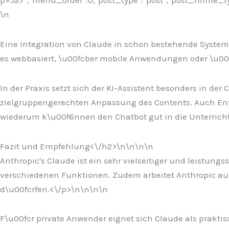
p=527","menu_order":0,"post_type":"post","post_mime_type"
\n
Eine Integration von Claude in schon bestehende System 
es webbasiert, \u00fcber mobile Anwendungen oder \u00f
In der Praxis setzt sich der KI-Assistent besonders in de
zielgruppengerechten Anpassung des Contents. Auch Entw
wiederum k\u00f6nnen den Chatbot gut in die Unterrichts
Fazit und Empfehlung<\/h2>\n
\n\n
\n
Anthropic's Claude ist ein sehr vielseitiger und leistung
verschiedenen Funktionen. Zudem arbeitet Anthropic auc
d\u00fcrfen.<\/p>\n
\n\n
\n
F\u00fcr private Anwender eignet sich Claude als praktis