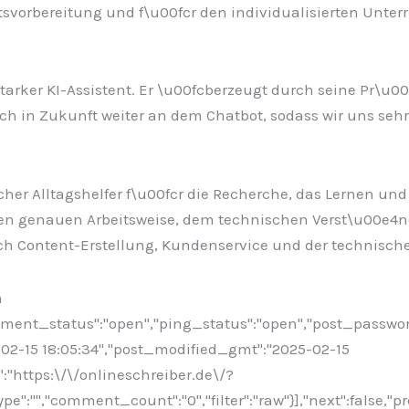
vorbereitung und f\u00fcr den individualisierten Unterr
sstarker KI-Assistent. Er \u00fcberzeugt durch seine Pr\u
h in Zukunft weiter an dem Chatbot, sodass wir uns sehr
cher Alltagshelfer f\u00fcr die Recherche, das Lernen un
dessen genauen Arbeitsweise, dem technischen Verst\u00
 Content-Erstellung, Kundenservice und der technische
n
omment_status":"open","ping_status":"open","post_passwo
5-02-15 18:05:34","post_modified_gmt":"2025-02-15
":"https:\/\/onlineschreiber.de\/?
:"","comment_count":"0","filter":"raw"}],"next":false,"pr