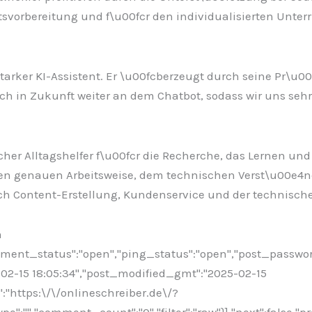
vorbereitung und f\u00fcr den individualisierten Unterr
sstarker KI-Assistent. Er \u00fcberzeugt durch seine Pr\u
h in Zukunft weiter an dem Chatbot, sodass wir uns sehr
cher Alltagshelfer f\u00fcr die Recherche, das Lernen un
dessen genauen Arbeitsweise, dem technischen Verst\u00
 Content-Erstellung, Kundenservice und der technische
n
omment_status":"open","ping_status":"open","post_passwo
5-02-15 18:05:34","post_modified_gmt":"2025-02-15
":"https:\/\/onlineschreiber.de\/?