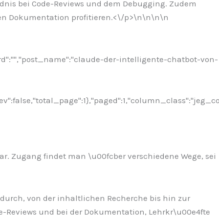
e4ndnis bei Code-Reviews und dem Debugging. Zudem
n Dokumentation profitieren.<\/p>\n
\n\n
\n
rd":"","post_name":"claude-der-intelligente-chatbot-von-
ev":false,"total_page":1},"paged":1,"column_class":"jeg_c
bar. Zugang findet man \u00fcber verschiedene Wege, sei
adurch, von der inhaltlichen Recherche bis hin zur
de-Reviews und bei der Dokumentation, Lehrkr\u00e4fte