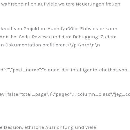
 wahrscheinlich auf viele weitere Neuerungen freuen
d kreativen Projekten. Auch f\u00fcr Entwickler kann
e4ndnis bei Code-Reviews und dem Debugging. Zudem
n Dokumentation profitieren.<\/p>\n
\n\n
\n
rd":"","post_name":"claude-der-intelligente-chatbot-von-
ev":false,"total_page":1},"paged":1,"column_class":"jeg_c
00e4zession, ethische Ausrichtung und viele