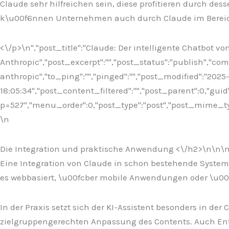
Claude sehr hilfreichen sein, diese profitieren durch 
k\u00f6nnen Unternehmen auch durch Claude im Bereich
<\/p>\n
","post_title":"Claude: Der intelligente Chatbot vo
Anthropic","post_excerpt":"","post_status":"publish","c
anthropic","to_ping":"","pinged":"","post_modified":"202
18:05:34","post_content_filtered":"","post_parent":0,"guid
p=527","menu_order":0,"post_type":"post","post_mime_type"
\n
Die Integration und praktische Anwendung <\/h2>\n
\n\
Eine Integration von Claude in schon bestehende System 
es webbasiert, \u00fcber mobile Anwendungen oder \u00f
In der Praxis setzt sich der KI-Assistent besonders in de
zielgruppengerechten Anpassung des Contents. Auch Entw