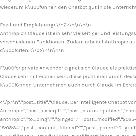
wiederum k\u00f6nnen den Chatbot gut in die Unterrichts
Fazit und Empfehlung<\/h2>\n
\n\n
\n
Anthropic's Claude ist ein sehr vielseitiger und leistung
verschiedenen Funktionen. Zudem arbeitet Anthropic auc
d\u00fcrfen.<\/p>\n
\n\n
\n
F\u00fcr private Anwender eignet sich Claude als praktis
Claude sehr hilfreichen sein, diese profitieren durch 
k\u00f6nnen Unternehmen auch durch Claude im Bereich
<\/p>\n
","post_title":"Claude: Der intelligente Chatbot vo
Anthropic","post_excerpt":"","post_status":"publish","c
anthropic","to_ping":"","pinged":"","post_modified":"202
18:05:34","post_content_filtered":"","post_parent":0,"guid