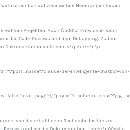
 wahrscheinlich auf viele weitere Neuerungen freuen
d kreativen Projekten. Auch f\u00fcr Entwickler kann
e4ndnis bei Code-Reviews und dem Debugging. Zudem
n Dokumentation profitieren.<\/p>\n
\n\n
\n
rd":"","post_name":"claude-der-intelligente-chatbot-von-
ev":false,"total_page":1},"paged":1,"column_class":"jeg_c
adurch, von der inhaltlichen Recherche bis hin zur
de-Reviews und bei der Dokumentation, Lehrkr\u00e4fte