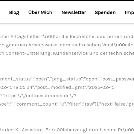
Blog
Über Mich
Newsletter
Spenden
Imp
cher Alltagshelfer f\u00fcr die Recherche, das Lernen un
dessen genauen Arbeitsweise, dem technischen Verst\u00
 Content-Erstellung, Kundenservice und der technische
n
omment_status":"open","ping_status":"open","post_passwo
5-02-15 18:05:34","post_modified_gmt":"2025-02-15
":"https:\/\/onlineschreiber.de\/?
:"","comment_count":"0","filter":"raw"}],"next":false,"pr
sstarker KI-Assistent. Er \u00fcberzeugt durch seine Pr\u