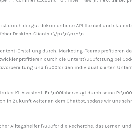
:"","comment_count":"0","filter":"raw"}],"next":false,"pr
ist durch die gut dokumentierte API flexibel und skalier
cber Desktop-Clients.<\/p>\n
\n\n\n
r Content-Erstellung durch. Marketing-Teams profitieren d
ickler profitieren durch die Unterst\u00fctzung bei Co
vorbereitung und f\u00fcr den individualisierten Unterr
sstarker KI-Assistent. Er \u00fcberzeugt durch seine Pr\u
h in Zukunft weiter an dem Chatbot, sodass wir uns sehr
cher Alltagshelfer f\u00fcr die Recherche, das Lernen un