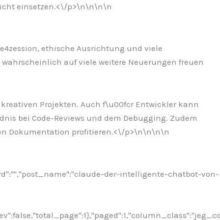
icht einsetzen.<\/p>\n
\n\n
\n
00e4zession, ethische Ausrichtung und viele
 wahrscheinlich auf viele weitere Neuerungen freuen
d kreativen Projekten. Auch f\u00fcr Entwickler kann
e4ndnis bei Code-Reviews und dem Debugging. Zudem
n Dokumentation profitieren.<\/p>\n
\n\n
\n
rd":"","post_name":"claude-der-intelligente-chatbot-von-
ev":false,"total_page":1},"paged":1,"column_class":"jeg_c