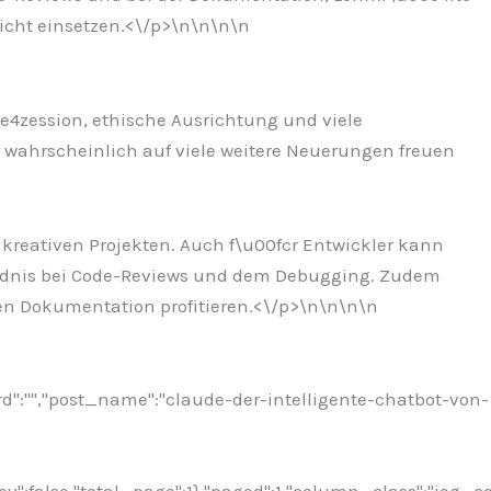
icht einsetzen.<\/p>\n
\n\n\n
00e4zession, ethische Ausrichtung und viele
 wahrscheinlich auf viele weitere Neuerungen freuen
d kreativen Projekten. Auch f\u00fcr Entwickler kann
e4ndnis bei Code-Reviews und dem Debugging. Zudem
n Dokumentation profitieren.<\/p>\n
\n\n
\n
rd":"","post_name":"claude-der-intelligente-chatbot-von-