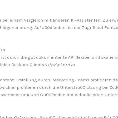
le bei einem Vergleich mit anderen KI-Assistenten. Zu er
 Bildgenerierung. Au\u00dferdem ist der Zugriff auf Ech
n
\n
ist durch die gut dokumentierte API flexibel und skalier
cber Desktop-Clients.<\/p>\n
\n\n
\n
r Content-Erstellung durch. Marketing-Teams profitieren d
ickler profitieren durch die Unterst\u00fctzung bei Co
vorbereitung und f\u00fcr den individualisierten Unterr
sstarker KI-Assistent. Er \u00fcberzeugt durch seine Pr\u