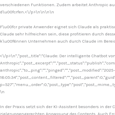
verschiedenen Funktionen. Zudem arbeitet Anthropic auc
d\u00fcrfen.<\/p>\n
\n\n
\n
F\u00fcr private Anwender eignet sich Claude als praktis
Claude sehr hilfreichen sein, diese profitieren durch 
k\u00f6nnen Unternehmen auch durch Claude im Bereich
<\/p>\n
","post_title":"Claude: Der intelligente Chatbot vo
Anthropic","post_excerpt":"","post_status":"publish","c
anthropic","to_ping":"","pinged":"","post_modified":"202
18:05:34","post_content_filtered":"","post_parent":0,"guid
p=527","menu_order":0,"post_type":"post","post_mime_type"
\n
In der Praxis setzt sich der KI-Assistent besonders in de
zielgruppengerechten Anpassung des Contents. Auch Entw