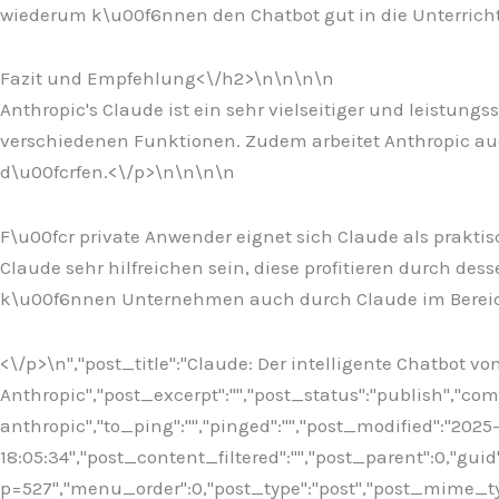
wiederum k\u00f6nnen den Chatbot gut in die Unterrichts
Fazit und Empfehlung<\/h2>\n
\n\n
\n
Anthropic's Claude ist ein sehr vielseitiger und leistung
verschiedenen Funktionen. Zudem arbeitet Anthropic auc
d\u00fcrfen.<\/p>\n
\n\n
\n
F\u00fcr private Anwender eignet sich Claude als praktis
Claude sehr hilfreichen sein, diese profitieren durch 
k\u00f6nnen Unternehmen auch durch Claude im Bereich
<\/p>\n
","post_title":"Claude: Der intelligente Chatbot vo
Anthropic","post_excerpt":"","post_status":"publish","c
anthropic","to_ping":"","pinged":"","post_modified":"202
18:05:34","post_content_filtered":"","post_parent":0,"guid
p=527","menu_order":0,"post_type":"post","post_mime_type"