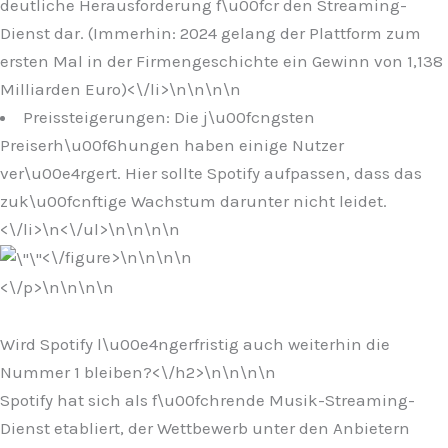
deutliche Herausforderung f\u00fcr den Streaming-
Dienst dar. (Immerhin: 2024 gelang der Plattform zum
ersten Mal in der Firmengeschichte ein Gewinn von 1,138
Milliarden Euro)<\/li>\n
\n\n\n
Preissteigerungen: Die j\u00fcngsten
Preiserh\u00f6hungen haben einige Nutzer
ver\u00e4rgert. Hier sollte Spotify aufpassen, dass das
zuk\u00fcnftige Wachstum darunter nicht leidet.
<\/li>\n
<\/ul>\n
\n\n
\n
<\/figure>\n
\n\n
\n
<\/p>\n
\n\n
\n
Wird Spotify l\u00e4ngerfristig auch weiterhin die
Nummer 1 bleiben?<\/h2>\n
\n\n
\n
Spotify hat sich als f\u00fchrende Musik-Streaming-
Dienst etabliert, der Wettbewerb unter den Anbietern