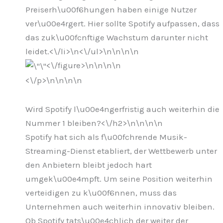
Preiserh\u00f6hungen haben einige Nutzer
ver\u00e4rgert. Hier sollte Spotify aufpassen, dass
das zuk\u00fcnftige Wachstum darunter nicht
leidet.<\/li>\n
<\/ul>\n
\n\n
\n
<\/figure>\n
\n\n
\n
<\/p>\n
\n\n
\n
Wird Spotify l\u00e4ngerfristig auch weiterhin die
Nummer 1 bleiben?<\/h2>\n
\n\n
\n
Spotify hat sich als f\u00fchrende Musik-
Streaming-Dienst etabliert, der Wettbewerb unter
den Anbietern bleibt jedoch hart
umgek\u00e4mpft. Um seine Position weiterhin
verteidigen zu k\u00f6nnen, muss das
Unternehmen auch weiterhin innovativ bleiben.
Ob Spotify tats\u00e4chlich der weiter der