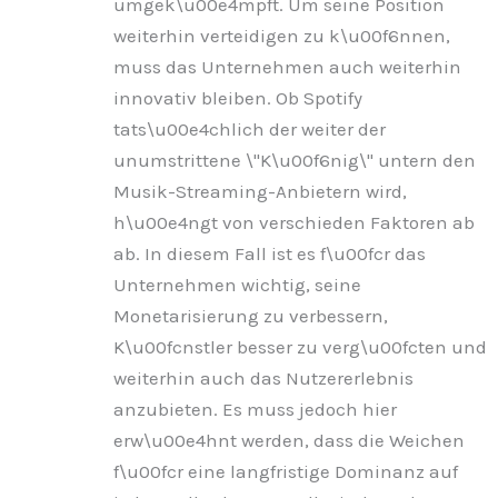
umgek\u00e4mpft. Um seine Position
weiterhin verteidigen zu k\u00f6nnen,
muss das Unternehmen auch weiterhin
innovativ bleiben. Ob Spotify
tats\u00e4chlich der weiter der
unumstrittene \"K\u00f6nig\" untern den
Musik-Streaming-Anbietern wird,
h\u00e4ngt von verschieden Faktoren ab
ab. In diesem Fall ist es f\u00fcr das
Unternehmen wichtig, seine
Monetarisierung zu verbessern,
K\u00fcnstler besser zu verg\u00fcten und
weiterhin auch das Nutzererlebnis
anzubieten. Es muss jedoch hier
erw\u00e4hnt werden, dass die Weichen
f\u00fcr eine langfristige Dominanz auf