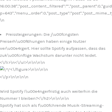
16:00:38","post_content_filtered":"","post_parent":0,"guid
p=643","menu_order":0,"post_type":"post","post_mime_type"
\n
Preissteigerungen: Die j\u00fcngsten
Preiserh\u00f6hungen haben einige Nutzer
ver\u00e4rgert. Hier sollte Spotify aufpassen, dass das
zuk\u00fcnftige Wachstum darunter nicht leidet.
<\/li>\n
<\/ul>\n
\n\n\n
<\/figure>\n
\n\n
\n
<\/p>\n
\n\n
\n
Wird Spotify l\u00e4ngerfristig auch weiterhin die
Nummer 1 bleiben?<\/h2>\n
\n\n
\n
Spotify hat sich als f\u00fchrende Musik-Streaming-