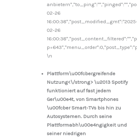
anbietern","to_ping":"","pinged":"","p
02-26
16:00:38","post_modified_gmt":"2025
02-26
16:00:38","post_content_filtered":"","
p=643","menu_order":0,"post_type":"po
\n
Plattform\u00fcbergreifende
Nutzung<\/strong> \u2013 Spotify
funktioniert auf fast jedem
Ger\u00e4t, von Smartphones
\u00fcber Smart-TVs bis hin zu
Autosystemen. Durch seine
Plattformabh\u00e4ngigkeit und
seiner niedrigen