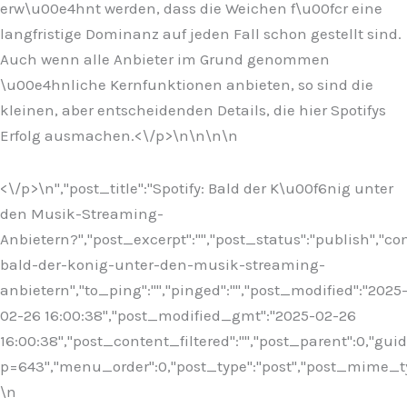
erw\u00e4hnt werden, dass die Weichen f\u00fcr eine
langfristige Dominanz auf jeden Fall schon gestellt sind.
Auch wenn alle Anbieter im Grund genommen
\u00e4hnliche Kernfunktionen anbieten, so sind die
kleinen, aber entscheidenden Details, die hier Spotifys
Erfolg ausmachen.<\/p>\n
\n\n
\n
<\/p>\n
","post_title":"Spotify: Bald der K\u00f6nig unter
den Musik-Streaming-
Anbietern?","post_excerpt":"","post_status":"publish","
bald-der-konig-unter-den-musik-streaming-
anbietern","to_ping":"","pinged":"","post_modified":"2025
02-26 16:00:38","post_modified_gmt":"2025-02-26
16:00:38","post_content_filtered":"","post_parent":0,"guid
p=643","menu_order":0,"post_type":"post","post_mime_type"
\n