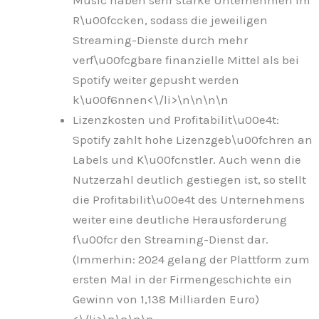
R\u00fccken, sodass die jeweiligen
Streaming-Dienste durch mehr
verf\u00fcgbare finanzielle Mittel als bei
Spotify weiter gepusht werden
k\u00f6nnen<\/li>\n
\n\n
\n
Lizenzkosten und Profitabilit\u00e4t:
Spotify zahlt hohe Lizenzgeb\u00fchren an
Labels und K\u00fcnstler. Auch wenn die
Nutzerzahl deutlich gestiegen ist, so stellt
die Profitabilit\u00e4t des Unternehmens
weiter eine deutliche Herausforderung
f\u00fcr den Streaming-Dienst dar.
(Immerhin: 2024 gelang der Plattform zum
ersten Mal in der Firmengeschichte ein
Gewinn von 1,138 Milliarden Euro)
<\/li>\n
\n\n
\n