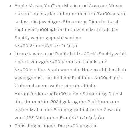
Apple Music, YouTube Music und Amazon Music
haben sehr starke Unternehmen im R\u00fccken,
sodass die jeweiligen Streaming-Dienste durch
mehr verf\u00fcgbare finanzielle Mittel als bei
Spotify weiter gepusht werden
k\u00f6nnen<\/li>\n
\n\n
\n
Lizenzkosten und Profitabilit\u00e4t: Spotify zahlt
hohe Lizenzgeb\u00fchren an Labels und
K\u00fcnstler. Auch wenn die Nutzerzahl deutlich
gestiegen ist, so stellt die Profitabilit\u00e4t des
Unternehmens weiter eine deutliche
Herausforderung f\u00fcr den Streaming-Dienst
dar. (Immerhin: 2024 gelang der Plattform zum
ersten Mal in der Firmengeschichte ein Gewinn
von 1,138 Milliarden Euro)<\/li>\n
\n\n
\n
Preissteigerungen: Die j\u00fcngsten