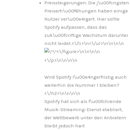
Preissteigerungen: Die j\u00fcngsten
Preiserh\u00f6hungen haben einige
Nutzer ver\u00e4rgert. Hier sollte
Spotify aufpassen, dass das
zuk\u00fcnftige Wachstum darunter
nicht leidet.<\/li>\n
<\/ul>\n
\n\n
\n
<\/figure>\n
\n\n
\n
<\/p>\n
\n\n
\n
Wird Spotify l\u00e4ngerfristig auch
weiterhin die Nummer 1 bleiben?
<\/h2>\n
\n\n
\n
Spotify hat sich als f\u00fchrende
Musik-Streaming-Dienst etabliert,
der Wettbewerb unter den Anbietern
bleibt jedoch hart