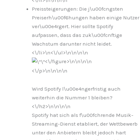
Preissteigerungen: Die j\u00fcngsten
Preiserh\u00f6hungen haben einige Nutzer
ver\u00e4rgert. Hier sollte Spotify
aufpassen, dass das zuk\u00fcnftige
Wachstum darunter nicht leidet.
<\/li>\n
<\/ul>\n
\n\n
\n
<\/figure>\n
\n\n
\n
<\/p>\n
\n\n
\n
Wird Spotify l\u00e4ngerfristig auch
weiterhin die Nummer 1 bleiben?
<\/h2>\n
\n\n
\n
Spotify hat sich als f\u00fchrende Musik-
Streaming-Dienst etabliert, der Wettbewerb
unter den Anbietern bleibt jedoch hart