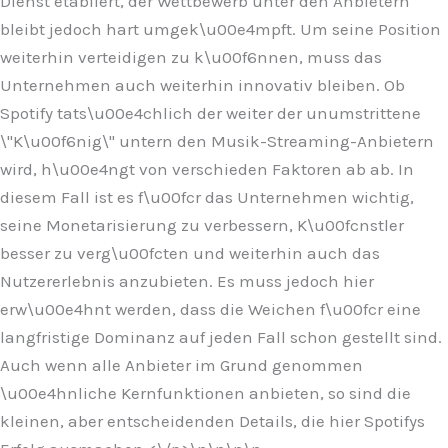
Dienst etabliert, der Wettbewerb unter den Anbietern
bleibt jedoch hart umgek\u00e4mpft. Um seine Position
weiterhin verteidigen zu k\u00f6nnen, muss das
Unternehmen auch weiterhin innovativ bleiben. Ob
Spotify tats\u00e4chlich der weiter der unumstrittene
\"K\u00f6nig\" untern den Musik-Streaming-Anbietern
wird, h\u00e4ngt von verschieden Faktoren ab ab. In
diesem Fall ist es f\u00fcr das Unternehmen wichtig,
seine Monetarisierung zu verbessern, K\u00fcnstler
besser zu verg\u00fcten und weiterhin auch das
Nutzererlebnis anzubieten. Es muss jedoch hier
erw\u00e4hnt werden, dass die Weichen f\u00fcr eine
langfristige Dominanz auf jeden Fall schon gestellt sind.
Auch wenn alle Anbieter im Grund genommen
\u00e4hnliche Kernfunktionen anbieten, so sind die
kleinen, aber entscheidenden Details, die hier Spotifys