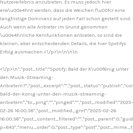
Nutzererlebnis anzubieten. Es muss jedoch hier
erw\u00e4hnt werden, dass die Weichen f\u00fcr eine
langfristige Dominanz auf jeden Fall schon gestellt sind.
Auch wenn alle Anbieter im Grund genommen
\u00e4hnliche Kernfunktionen anbieten, so sind die
kleinen, aber entscheidenden Details, die hier Spotifys
Erfolg ausmachen.<\/p>\n
\n\n\n
<\/p>\n
","post_title":"Spotify: Bald der K\u00f6nig unter
den Musik-Streaming-
Anbietern?","post_excerpt":"","post_status":"publish","
bald-der-konig-unter-den-musik-streaming-
anbietern","to_ping":"","pinged":"","post_modified":"2025
02-26 16:00:38","post_modified_gmt":"2025-02-26
16:00:38","post_content_filtered":"","post_parent":0,"guid
p=643","menu_order":0,"post_type":"post","post_mime_type"