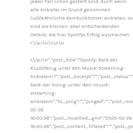
jeden Fall schon gestellt sind. Auch wenn
alle Anbieter im Grund genommen
\u00e4hnliche Kernfunktionen anbieten, so
sind die kleinen, aber entscheidenden
Details, die hier Spotifys Erfolg ausmachen.
<\/p>\n
\n\n
\n
<\/p>\n
","post_title":"Spotify: Bald der
K\u00f6nig unter den Musik-Streaming-
Anbietern?","post_excerpt":"","post_status"
bald-der-konig-unter-den-musik-
streaming-
anbietern","to_ping":"","pinged":"","post_mo
02-26
16:00:38","post_modified_gmt":"2025-02-26
16:00:38","post_content_filtered":"","post_pa