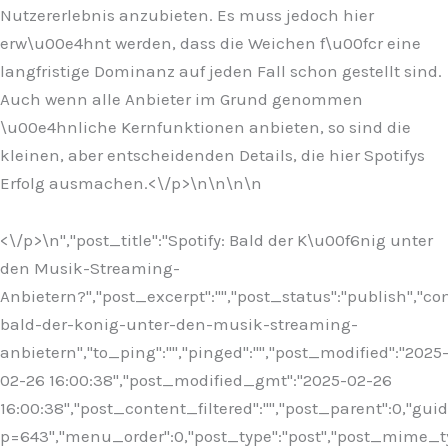
Nutzererlebnis anzubieten. Es muss jedoch hier
erw\u00e4hnt werden, dass die Weichen f\u00fcr eine
langfristige Dominanz auf jeden Fall schon gestellt sind.
Auch wenn alle Anbieter im Grund genommen
\u00e4hnliche Kernfunktionen anbieten, so sind die
kleinen, aber entscheidenden Details, die hier Spotifys
Erfolg ausmachen.<\/p>\n
\n\n
\n
<\/p>\n
","post_title":"Spotify: Bald der K\u00f6nig unter
den Musik-Streaming-
Anbietern?","post_excerpt":"","post_status":"publish","
bald-der-konig-unter-den-musik-streaming-
anbietern","to_ping":"","pinged":"","post_modified":"2025
02-26 16:00:38","post_modified_gmt":"2025-02-26
16:00:38","post_content_filtered":"","post_parent":0,"guid
p=643","menu_order":0,"post_type":"post","post_mime_type"