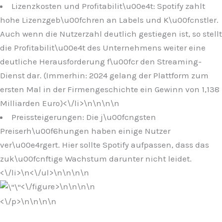
Lizenzkosten und Profitabilit\u00e4t: Spotify zahlt
hohe Lizenzgeb\u00fchren an Labels und K\u00fcnstler.
Auch wenn die Nutzerzahl deutlich gestiegen ist, so stellt
die Profitabilit\u00e4t des Unternehmens weiter eine
deutliche Herausforderung f\u00fcr den Streaming-
Dienst dar. (Immerhin: 2024 gelang der Plattform zum
ersten Mal in der Firmengeschichte ein Gewinn von 1,138
Milliarden Euro)<\/li>\n
\n\n
\n
Preissteigerungen: Die j\u00fcngsten
Preiserh\u00f6hungen haben einige Nutzer
ver\u00e4rgert. Hier sollte Spotify aufpassen, dass das
zuk\u00fcnftige Wachstum darunter nicht leidet.
<\/li>\n
<\/ul>\n
\n\n
\n
<\/figure>\n
\n\n
\n
<\/p>\n
\n\n
\n