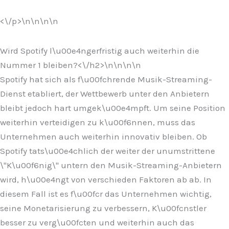
<\/p>\n
\n\n\n
Wird Spotify l\u00e4ngerfristig auch weiterhin die
Nummer 1 bleiben?<\/h2>\n
\n\n
\n
Spotify hat sich als f\u00fchrende Musik-Streaming-
Dienst etabliert, der Wettbewerb unter den Anbietern
bleibt jedoch hart umgek\u00e4mpft. Um seine Position
weiterhin verteidigen zu k\u00f6nnen, muss das
Unternehmen auch weiterhin innovativ bleiben. Ob
Spotify tats\u00e4chlich der weiter der unumstrittene
\"K\u00f6nig\" untern den Musik-Streaming-Anbietern
wird, h\u00e4ngt von verschieden Faktoren ab ab. In
diesem Fall ist es f\u00fcr das Unternehmen wichtig,
seine Monetarisierung zu verbessern, K\u00fcnstler
besser zu verg\u00fcten und weiterhin auch das