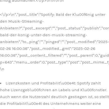
Erfolg ausmachen.<\/p>\n
\n\n
\n
<\/p>\n
","post_title":"Spotify: Bald der K\u00f6nig unter
den Musik-Streaming-
Anbietern?","post_excerpt":"","post_status":"publish","
bald-der-konig-unter-den-musik-streaming-
anbietern","to_ping":"","pinged":"","post_modified":"2025
02-26 16:00:38","post_modified_gmt":"2025-02-26
16:00:38","post_content_filtered":"","post_parent":0,"guid
p=643","menu_order":0,"post_type":"post","post_mime_type"
\n
Lizenzkosten und Profitabilit\u00e4t: Spotify zahlt
hohe Lizenzgeb\u00fchren an Labels und K\u00fcnstler.
Auch wenn die Nutzerzahl deutlich gestiegen ist, so stellt
die Profitabilit\u00e4t des Unternehmens weiter eine