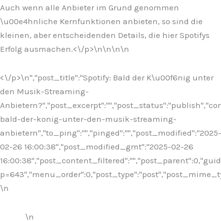
Auch wenn alle Anbieter im Grund genommen
\u00e4hnliche Kernfunktionen anbieten, so sind die
kleinen, aber entscheidenden Details, die hier Spotifys
Erfolg ausmachen.<\/p>\n
\n\n
\n
<\/p>\n
","post_title":"Spotify: Bald der K\u00f6nig unter
den Musik-Streaming-
Anbietern?","post_excerpt":"","post_status":"publish","
bald-der-konig-unter-den-musik-streaming-
anbietern","to_ping":"","pinged":"","post_modified":"2025
02-26 16:00:38","post_modified_gmt":"2025-02-26
16:00:38","post_content_filtered":"","post_parent":0,"guid
p=643","menu_order":0,"post_type":"post","post_mime_type"
\n
\n