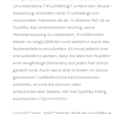
unumstrittene \"K\u00f6nig\" untern den Musik-
Streaming-Anbietern wird, h\u00e4ngt von
verschieden Faktoren ab ab. In diesem Fall ist es
f\u00fcr das Unternehmen wichtig, seine
Monetarisierung zu verbessern, K\u00fcnstler
besser zu verg\u00fcten und weiterhin auch das
Nutzererlebnis anzubieten. Es muss jedoch hier
erw\u00e4hnt werden, dass die Weichen f\u00fcr
eine langfristige Dominanz auf jeden Fall schon
gestellt sind. Auch wenn alle Anbieter im Grund
genommen \u00e4hnliche Kernfunktionen
anbieten, so sind die kleinen, aber
entscheidenden Details, die hier Spotifys Erfolg
ausmachen.<\/p>\n
\n\n
\n
<\/p>\n
","post_title":"Spotify: Bald der K\u00f6nig