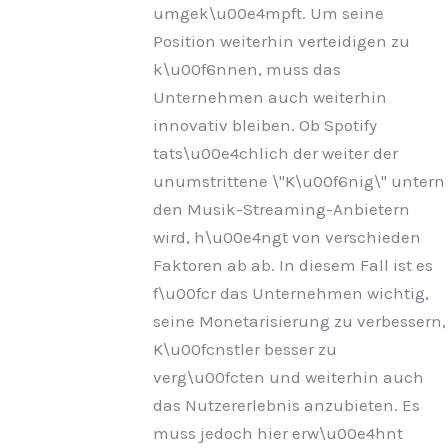
umgek\u00e4mpft. Um seine
Position weiterhin verteidigen zu
k\u00f6nnen, muss das
Unternehmen auch weiterhin
innovativ bleiben. Ob Spotify
tats\u00e4chlich der weiter der
unumstrittene \"K\u00f6nig\" untern
den Musik-Streaming-Anbietern
wird, h\u00e4ngt von verschieden
Faktoren ab ab. In diesem Fall ist es
f\u00fcr das Unternehmen wichtig,
seine Monetarisierung zu verbessern,
K\u00fcnstler besser zu
verg\u00fcten und weiterhin auch
das Nutzererlebnis anzubieten. Es
muss jedoch hier erw\u00e4hnt