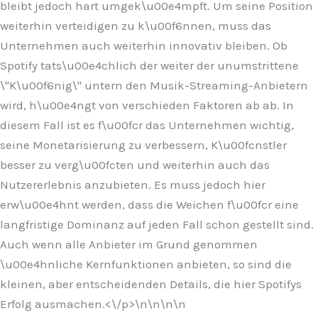
bleibt jedoch hart umgek\u00e4mpft. Um seine Position
weiterhin verteidigen zu k\u00f6nnen, muss das
Unternehmen auch weiterhin innovativ bleiben. Ob
Spotify tats\u00e4chlich der weiter der unumstrittene
\"K\u00f6nig\" untern den Musik-Streaming-Anbietern
wird, h\u00e4ngt von verschieden Faktoren ab ab. In
diesem Fall ist es f\u00fcr das Unternehmen wichtig,
seine Monetarisierung zu verbessern, K\u00fcnstler
besser zu verg\u00fcten und weiterhin auch das
Nutzererlebnis anzubieten. Es muss jedoch hier
erw\u00e4hnt werden, dass die Weichen f\u00fcr eine
langfristige Dominanz auf jeden Fall schon gestellt sind.
Auch wenn alle Anbieter im Grund genommen
\u00e4hnliche Kernfunktionen anbieten, so sind die
kleinen, aber entscheidenden Details, die hier Spotifys
Erfolg ausmachen.<\/p>\n
\n\n
\n