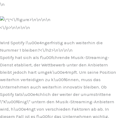
\n
<\/figure>\n
\n\n\n
<\/p>\n
\n\n
\n
Wird Spotify l\u00e4ngerfristig auch weiterhin die
Nummer 1 bleiben?<\/h2>\n
\n\n
\n
Spotify hat sich als f\u00fchrende Musik-Streaming-
Dienst etabliert, der Wettbewerb unter den Anbietern
bleibt jedoch hart umgek\u00e4mpft. Um seine Position
weiterhin verteidigen zu k\u00f6nnen, muss das
Unternehmen auch weiterhin innovativ bleiben. Ob
Spotify tats\u00e4chlich der weiter der unumstrittene
\"K\u00f6nig\" untern den Musik-Streaming-Anbietern
wird, h\u00e4ngt von verschieden Faktoren ab ab. In
diesem Fall ist es f\u00fcr das Unternehmen wichtig,