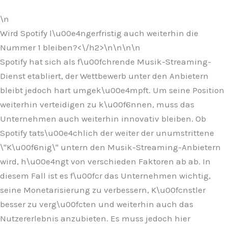
\n
Wird Spotify l\u00e4ngerfristig auch weiterhin die
Nummer 1 bleiben?<\/h2>\n
\n\n\n
Spotify hat sich als f\u00fchrende Musik-Streaming-
Dienst etabliert, der Wettbewerb unter den Anbietern
bleibt jedoch hart umgek\u00e4mpft. Um seine Position
weiterhin verteidigen zu k\u00f6nnen, muss das
Unternehmen auch weiterhin innovativ bleiben. Ob
Spotify tats\u00e4chlich der weiter der unumstrittene
\"K\u00f6nig\" untern den Musik-Streaming-Anbietern
wird, h\u00e4ngt von verschieden Faktoren ab ab. In
diesem Fall ist es f\u00fcr das Unternehmen wichtig,
seine Monetarisierung zu verbessern, K\u00fcnstler
besser zu verg\u00fcten und weiterhin auch das
Nutzererlebnis anzubieten. Es muss jedoch hier