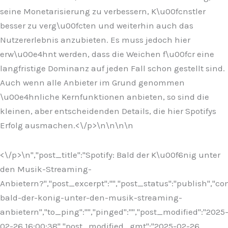
seine Monetarisierung zu verbessern, K\u00fcnstler
besser zu verg\u00fcten und weiterhin auch das
Nutzererlebnis anzubieten. Es muss jedoch hier
erw\u00e4hnt werden, dass die Weichen f\u00fcr eine
langfristige Dominanz auf jeden Fall schon gestellt sind.
Auch wenn alle Anbieter im Grund genommen
\u00e4hnliche Kernfunktionen anbieten, so sind die
kleinen, aber entscheidenden Details, die hier Spotifys
Erfolg ausmachen.<\/p>\n
\n\n
\n
<\/p>\n
","post_title":"Spotify: Bald der K\u00f6nig unter
den Musik-Streaming-
Anbietern?","post_excerpt":"","post_status":"publish","
bald-der-konig-unter-den-musik-streaming-
anbietern","to_ping":"","pinged":"","post_modified":"2025
02-26 16:00:38","post_modified_gmt":"2025-02-26