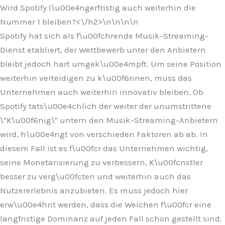
Wird Spotify l\u00e4ngerfristig auch weiterhin die
Nummer 1 bleiben?<\/h2>\n
\n\n
\n
Spotify hat sich als f\u00fchrende Musik-Streaming-
Dienst etabliert, der Wettbewerb unter den Anbietern
bleibt jedoch hart umgek\u00e4mpft. Um seine Position
weiterhin verteidigen zu k\u00f6nnen, muss das
Unternehmen auch weiterhin innovativ bleiben. Ob
Spotify tats\u00e4chlich der weiter der unumstrittene
\"K\u00f6nig\" untern den Musik-Streaming-Anbietern
wird, h\u00e4ngt von verschieden Faktoren ab ab. In
diesem Fall ist es f\u00fcr das Unternehmen wichtig,
seine Monetarisierung zu verbessern, K\u00fcnstler
besser zu verg\u00fcten und weiterhin auch das
Nutzererlebnis anzubieten. Es muss jedoch hier
erw\u00e4hnt werden, dass die Weichen f\u00fcr eine
langfristige Dominanz auf jeden Fall schon gestellt sind.