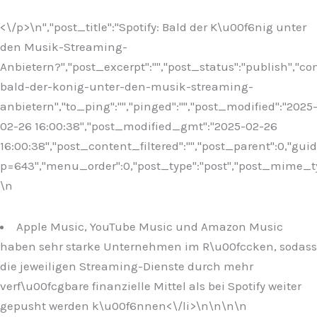
<\/p>\n
","post_title":"Spotify: Bald der K\u00f6nig unter
den Musik-Streaming-
Anbietern?","post_excerpt":"","post_status":"publish","
bald-der-konig-unter-den-musik-streaming-
anbietern","to_ping":"","pinged":"","post_modified":"2025
02-26 16:00:38","post_modified_gmt":"2025-02-26
16:00:38","post_content_filtered":"","post_parent":0,"guid
p=643","menu_order":0,"post_type":"post","post_mime_type"
\n
Apple Music, YouTube Music und Amazon Music
haben sehr starke Unternehmen im R\u00fccken, sodass
die jeweiligen Streaming-Dienste durch mehr
verf\u00fcgbare finanzielle Mittel als bei Spotify weiter
gepusht werden k\u00f6nnen<\/li>\n
\n\n\n