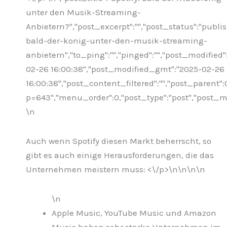
unter den Musik-Streaming-
Anbietern?","post_excerpt":"","post_status":"publ
bald-der-konig-unter-den-musik-streaming-
anbietern","to_ping":"","pinged":"","post_modified"
02-26 16:00:38","post_modified_gmt":"2025-02-26
16:00:38","post_content_filtered":"","post_parent":
p=643","menu_order":0,"post_type":"post","post_mim
\n
Auch wenn Spotify diesen Markt beherrscht, so
gibt es auch einige Herausforderungen, die das
Unternehmen meistern muss: <\/p>\n
\n\n\n
\n
Apple Music, YouTube Music und Amazon
Music haben sehr starke Unternehmen im