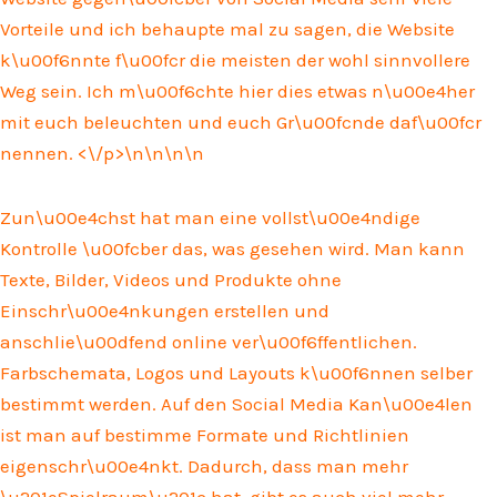
Vorteile und ich behaupte mal zu sagen, die Website
k\u00f6nnte f\u00fcr die meisten der wohl sinnvollere
Weg sein. Ich m\u00f6chte hier dies etwas n\u00e4her
mit euch beleuchten und euch Gr\u00fcnde daf\u00fcr
nennen. <\/p>\n
\n\n\n
Zun\u00e4chst hat man eine vollst\u00e4ndige
Kontrolle \u00fcber das, was gesehen wird. Man kann
Texte, Bilder, Videos und Produkte ohne
Einschr\u00e4nkungen erstellen und
anschlie\u00dfend online ver\u00f6ffentlichen.
Farbschemata, Logos und Layouts k\u00f6nnen selber
bestimmt werden. Auf den Social Media Kan\u00e4len
ist man auf bestimme Formate und Richtlinien
eigenschr\u00e4nkt. Dadurch, dass man mehr
\u201eSpielraum\u201c hat, gibt es auch viel mehr