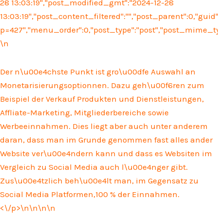
28 13:03:19","post_modified_gmt":"2024-12-28
13:03:19","post_content_filtered":"","post_parent":0,"guid
p=427","menu_order":0,"post_type":"post","post_mime_type"
\n
Der n\u00e4chste Punkt ist gro\u00dfe Auswahl an
Monetarisierungsoptionnen. Dazu geh\u00f6ren zum
Beispiel der Verkauf Produkten und Dienstleistungen,
Affliate-Marketing, Mitgliederbereiche sowie
Werbeeinnahmen. Dies liegt aber auch unter anderem
daran, dass man im Grunde genommen fast alles ander
Website ver\u00e4ndern kann und dass es Websiten im
Vergleich zu Social Media auch l\u00e4nger gibt.
Zus\u00e4tzlich beh\u00e4lt man, im Gegensatz zu
Social Media Platformen,100 % der Einnahmen.
<\/p>\n
\n\n\n