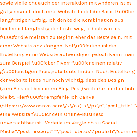
sowie vielleicht auch der Interaktion mit Anderen ist es
gut geeignet, doch eine Website bildet die Basis f\u00fcr
langfristigen Erfolg. Ich denke die Kombination aus
beiden ist langfristig der beste Weg, jedoch wird es
f\u00fcr die meisten zu Beginn eher das Beste sein, mit
einer Website anzufangen. Nat\u00fcrlich ist die
Erstellung einer Website aufwendiger, jedoch kann man
zum Beispiel \u00fcber Fiverr f\u00fcr einen relativ
g\u00fcnstigen Preis gute Leute finden. Nach Erstellung
der Website ist es nur noch wichtig, dass das Design
(zum Beispiel bei einem Blog-Post) weiterhin einheitlich
bleibt. Hierf\u00fcr empfehle ich Canva
(
https:\/\/www.canva.com\/<\/a>). <\/p>\n
","post_title"
eine Website f\u00fcr dein Online-Business
unverzichtbar ist | Vorteile im Vergleich zu Social
Media","post_excerpt":"","post_status":"publish","comm