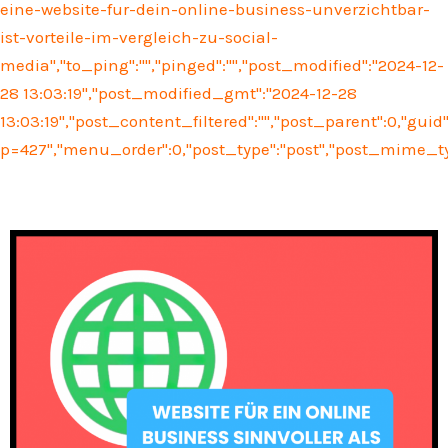
eine-website-fur-dein-online-business-unverzichtbar-
ist-vorteile-im-vergleich-zu-social-
media","to_ping":"","pinged":"","post_modified":"2024-12-
28 13:03:19","post_modified_gmt":"2024-12-28
13:03:19","post_content_filtered":"","post_parent":0,"guid
p=427","menu_order":0,"post_type":"post","post_mime_type"