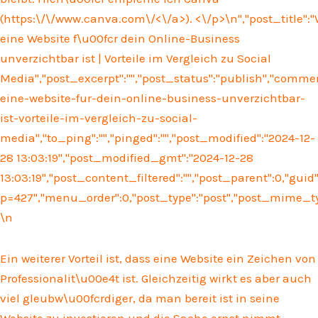
(
https:\/\/www.canva.com\/<\/a>). <\/p>\n
","post_title"
eine Website f\u00fcr dein Online-Business
unverzichtbar ist | Vorteile im Vergleich zu Social
Media","post_excerpt":"","post_status":"publish","comm
eine-website-fur-dein-online-business-unverzichtbar-
ist-vorteile-im-vergleich-zu-social-
media","to_ping":"","pinged":"","post_modified":"2024-12-
28 13:03:19","post_modified_gmt":"2024-12-28
13:03:19","post_content_filtered":"","post_parent":0,"guid
p=427","menu_order":0,"post_type":"post","post_mime_type"
\n
Ein weiterer Vorteil ist, dass eine Website ein Zeichen von
Professionalit\u00e4t ist. Gleichzeitig wirkt es aber auch
viel gleubw\u00fcrdiger, da man bereit ist in seine
Website zu investieren und die Sache ernst nimmt.