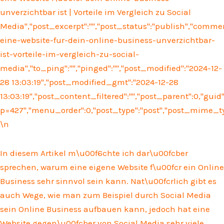
unverzichtbar ist | Vorteile im Vergleich zu Social
Media","post_excerpt":"","post_status":"publish","comm
eine-website-fur-dein-online-business-unverzichtbar-
ist-vorteile-im-vergleich-zu-social-
media","to_ping":"","pinged":"","post_modified":"2024-12-
28 13:03:19","post_modified_gmt":"2024-12-28
13:03:19","post_content_filtered":"","post_parent":0,"guid
p=427","menu_order":0,"post_type":"post","post_mime_type"
\n
In diesem Artikel m\u00f6chte ich dar\u00fcber
sprechen, warum eine eigene Website f\u00fcr ein Online
Business sehr sinnvol sein kann. Nat\u00fcrlich gibt es
auch Wege, wie man zum Beispiel durch Social Media
sein Online Business aufbauen kann, jedoch hat eine
Website gegen\u00fcber von Social Media sehr viele