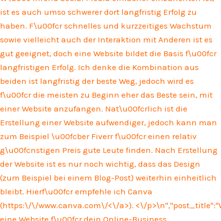
ist es auch umso schwerer dort langfristig Erfolg zu
haben. F\u00fcr schnelles und kurzzeitiges Wachstum
sowie vielleicht auch der Interaktion mit Anderen ist es
gut geeignet, doch eine Website bildet die Basis f\u00fcr
langfristigen Erfolg. Ich denke die Kombination aus
beiden ist langfristig der beste Weg, jedoch wird es
f\u00fcr die meisten zu Beginn eher das Beste sein, mit
einer Website anzufangen. Nat\u00fcrlich ist die
Erstellung einer Website aufwendiger, jedoch kann man
zum Beispiel \u00fcber Fiverr f\u00fcr einen relativ
g\u00fcnstigen Preis gute Leute finden. Nach Erstellung
der Website ist es nur noch wichtig, dass das Design
(zum Beispiel bei einem Blog-Post) weiterhin einheitlich
bleibt. Hierf\u00fcr empfehle ich Canva
(
https:\/\/www.canva.com\/<\/a>). <\/p>\n
","post_title"
eine Website f\u00fcr dein Online-Business