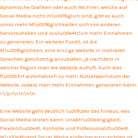
dynamische Grafiken oder auch Rechner, welche auf
Social Media nicht m\u00f6glich sind, gibt es auch
umso mehr M\u00f6glichkeiten sich von anderen
hervorzuheben und zus\u00e4tzlich mehr Einnahmen
zu generieren. Ein weiterer Punkt, ist die
M\u00f6glichkeit, eine einzige Website in mehreren
Sprachen gleichzeitig anzubieten, je nachdem in
welcher Region man die Website aufruft. Auch dies
f\u00fchrt automatisch zu mehr Nutzerwachstum der
Website, sodass man mehr Einnahmen generieren kann.
<\/p>\n
\n\n
\n
Eine Website geht deutlich \u00fcber das hinaus, was
Social Media leisten kann: Unabh\u00e4ngigkeit,
Flexibilit\u00e4t, Kontrolle und Professionalit\u00e4t.
W\u00e4hrend Social Media einfacher einzurichten ist,