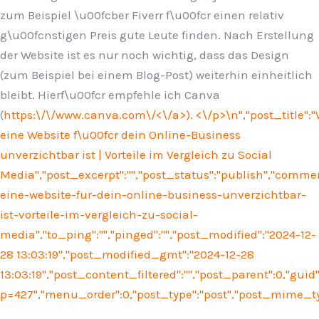
zum Beispiel \u00fcber Fiverr f\u00fcr einen relativ
g\u00fcnstigen Preis gute Leute finden. Nach Erstellung
der Website ist es nur noch wichtig, dass das Design
(zum Beispiel bei einem Blog-Post) weiterhin einheitlich
bleibt. Hierf\u00fcr empfehle ich Canva
(
https:\/\/www.canva.com\/<\/a>). <\/p>\n
","post_title"
eine Website f\u00fcr dein Online-Business
unverzichtbar ist | Vorteile im Vergleich zu Social
Media","post_excerpt":"","post_status":"publish","comm
eine-website-fur-dein-online-business-unverzichtbar-
ist-vorteile-im-vergleich-zu-social-
media","to_ping":"","pinged":"","post_modified":"2024-12-
28 13:03:19","post_modified_gmt":"2024-12-28
13:03:19","post_content_filtered":"","post_parent":0,"guid
p=427","menu_order":0,"post_type":"post","post_mime_type"