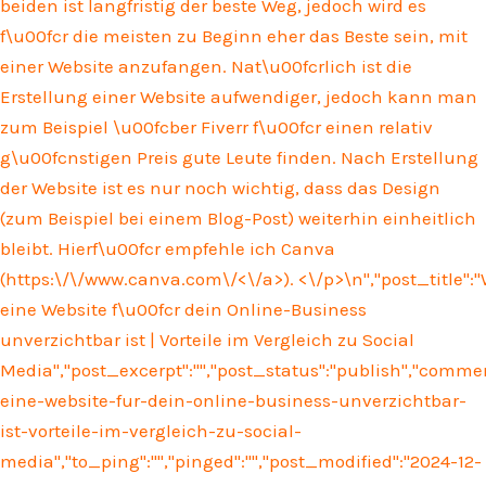
beiden ist langfristig der beste Weg, jedoch wird es
f\u00fcr die meisten zu Beginn eher das Beste sein, mit
einer Website anzufangen. Nat\u00fcrlich ist die
Erstellung einer Website aufwendiger, jedoch kann man
zum Beispiel \u00fcber Fiverr f\u00fcr einen relativ
g\u00fcnstigen Preis gute Leute finden. Nach Erstellung
der Website ist es nur noch wichtig, dass das Design
(zum Beispiel bei einem Blog-Post) weiterhin einheitlich
bleibt. Hierf\u00fcr empfehle ich Canva
(
https:\/\/www.canva.com\/<\/a>). <\/p>\n
","post_title"
eine Website f\u00fcr dein Online-Business
unverzichtbar ist | Vorteile im Vergleich zu Social
Media","post_excerpt":"","post_status":"publish","comm
eine-website-fur-dein-online-business-unverzichtbar-
ist-vorteile-im-vergleich-zu-social-
media","to_ping":"","pinged":"","post_modified":"2024-12-