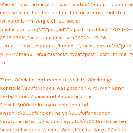
Media","post_excerpt":"","post_status":"publish","comm
eine-website-fur-dein-online-business-unverzichtbar-
ist-vorteile-im-vergleich-zu-social-
media","to_ping":"","pinged":"","post_modified":"2024-12-
28 13:03:19","post_modified_gmt":"2024-12-28
13:03:19","post_content_filtered":"","post_parent":0,"guid
p=427","menu_order":0,"post_type":"post","post_mime_type"
\n
Zun\u00e4chst hat man eine vollst\u00e4ndige
Kontrolle \u00fcber das, was gesehen wird. Man kann
Texte, Bilder, Videos und Produkte ohne
Einschr\u00e4nkungen erstellen und
anschlie\u00dfend online ver\u00f6ffentlichen.
Farbschemata, Logos und Layouts k\u00f6nnen selber
bestimmt werden. Auf den Social Media Kan\u00e4len