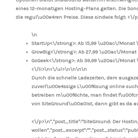
eines 12-monatigen Hosting-Plans gelten. Die Sond
die regul\u00e4ren Preise. Diese sindwie folgt: <\/
\n
StartUp<\/strong>: Ab 15,99 \u20ac\/Monat \
GrowBig<\/strong>: Ab 27,99 \u20ac\/Monat 
GoGeek<\/strong>: Ab 39,99 \u20ac\/Monat \
<\/li>\n
<\/ul>\n
\n\n
\n
Durch die schnelle Ladezeiten, dem ausgeze
zuverl\u00e4ssige L\u00f6sung online such
betreiben m\u00f6chte, man findet f\u00fcr
von SiteGround\u00a0Ist, dann gibt es da a
<\/p>\n
","post_title":"SiteGround: Der Hostin
wollen","post_excerpt":"","post_status":"p