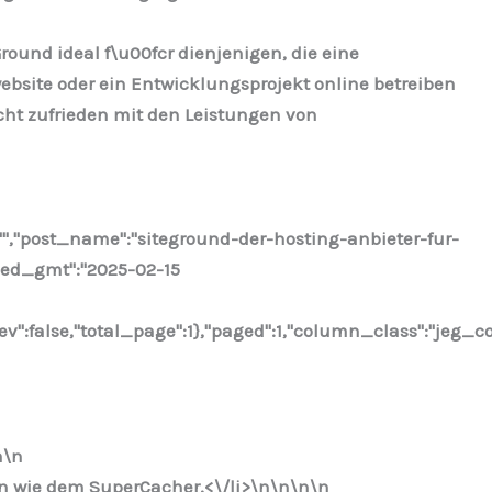
ound ideal f\u00fcr dienjenigen, die eine
bsite oder ein Entwicklungsprojekt online betreiben
cht zufrieden mit den Leistungen von
"","post_name":"siteground-der-hosting-anbieter-fur-
fied_gmt":"2025-02-15
ev":false,"total_page":1},"paged":1,"column_class":"jeg_c
n
\n
n wie dem SuperCacher.<\/li>\n
\n\n
\n