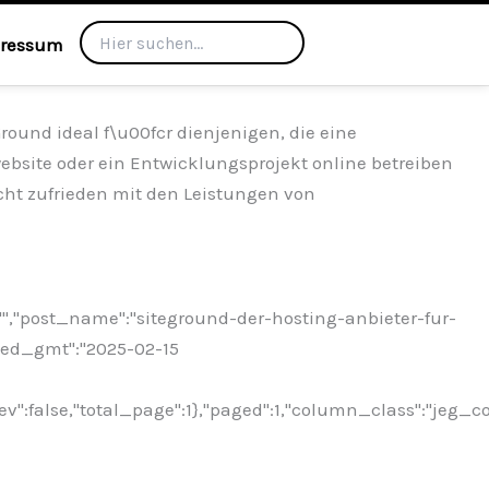
ressum
ound ideal f\u00fcr dienjenigen, die eine
bsite oder ein Entwicklungsprojekt online betreiben
cht zufrieden mit den Leistungen von
"","post_name":"siteground-der-hosting-anbieter-fur-
fied_gmt":"2025-02-15
ev":false,"total_page":1},"paged":1,"column_class":"jeg_c