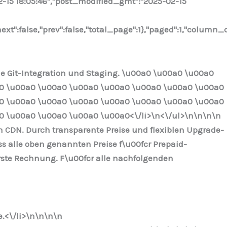
02-15 18:05:46","post_modified_gmt":"2025-02-15
xt":false,"prev":false,"total_page":1},"paged":1,"column_
ie Git-Integration und Staging. \u00a0 \u00a0 \u00a0
0 \u00a0 \u00a0 \u00a0 \u00a0 \u00a0 \u00a0 \u00a0
0 \u00a0 \u00a0 \u00a0 \u00a0 \u00a0 \u00a0 \u00a0
 \u00a0 \u00a0 \u00a0 \u00a0<\/li>\n
<\/ul>\n
\n\n\n
in CDN. Durch transparente Preise und flexiblen Upgrade-
 alle oben genannten Preise f\u00fcr Prepaid-
erste Rechnung. F\u00fcr alle nachfolgenden
.<\/li>\n
\n\n
\n