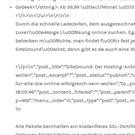
GoGeek<\/strong>: Ab 39,99 \u20ac\/Monat \u2013 
<\/li>\n
<\/ul>\n
\n\n
\n
Durch die schnelle Ladezeiten, dem ausgezeichnete
zuverl\u00e4ssige L\u00f6sung online suchen. Ega
betreiben m\u00f6chte, man findet f\u00fcr fast 
SiteGround\u00a0Ist, dann gibt es da auch eine 3
<\/p>\n
","post_title":"SiteGround: Der Hosting-Anbie
wollen","post_excerpt":"","post_status":"publish"
fur-alle-die-online-erfolgreich-sein-wollen","to_p
18:05:46","post_content_filtered":"","post_parent":
p=492","menu_order":0,"post_type":"post","post_mim
\n
Alle Pakete beinhalten ein kostenfreies SSL-Zerti
Optionen bleibt SiteGround weiterhin erschwingl