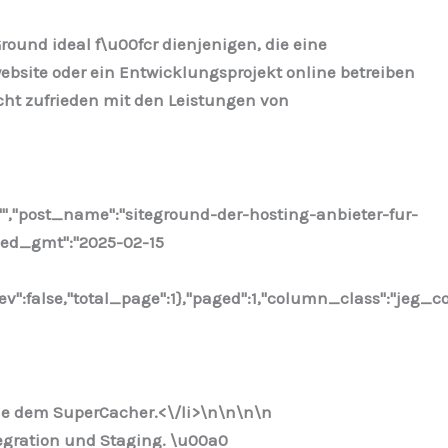
ound ideal f\u00fcr dienjenigen, die eine
bsite oder ein Entwicklungsprojekt online betreiben
cht zufrieden mit den Leistungen von
"","post_name":"siteground-der-hosting-anbieter-fur-
fied_gmt":"2025-02-15
ev":false,"total_page":1},"paged":1,"column_class":"jeg_c
ie dem SuperCacher.<\/li>\n
\n\n
\n
egration und Staging. \u00a0