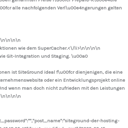
\u00fcr alle nachfolgenden Verl\u00e4ngerungen gelten
>\n
\n\n
\n
nktionen wie dem SuperCacher.<\/li>\n
\n\n
\n
ie Git-Integration und Staging. \u00a0
n ist SiteGround ideal f\u00fcr dienjenigen, die eine
ternehmenswebsite oder ein Entwicklungsprojekt online
. Und wenn man doch nicht zufrieden mit den Leistungen
>\n
\n\n
\n
st_password":"","post_name":"siteground-der-hosting-