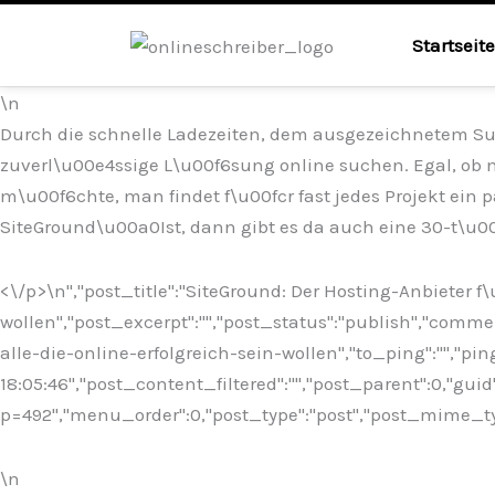
Startseite
\n
Durch die schnelle Ladezeiten, dem ausgezeichnetem Supp
zuverl\u00e4ssige L\u00f6sung online suchen. Egal, ob 
m\u00f6chte, man findet f\u00fcr fast jedes Projekt ei
SiteGround\u00a0Ist, dann gibt es da auch eine 30-t\u0
<\/p>\n
","post_title":"SiteGround: Der Hosting-Anbieter f\u
wollen","post_excerpt":"","post_status":"publish","comm
alle-die-online-erfolgreich-sein-wollen","to_ping":"","pi
18:05:46","post_content_filtered":"","post_parent":0,"guid
p=492","menu_order":0,"post_type":"post","post_mime_type"
\n