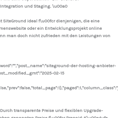
-Integration und Staging. \u00a0
SiteGround ideal f\u00fcr dienjenigen, die eine
menswebsite oder ein Entwicklungsprojekt online
wenn man doch nicht zufrieden mit den Leistungen von
sword":"","post_name":"siteground-der-hosting-anbieter-
,"post_modified_gmt":"2025-02-15
lse,"prev":false,"total_page":1},"paged":1,"column_class"
. Durch transparente Preise und flexiblen Upgrade-
 oben genannten Preise f\u00fcr Prepaid-K\u00e4ufe