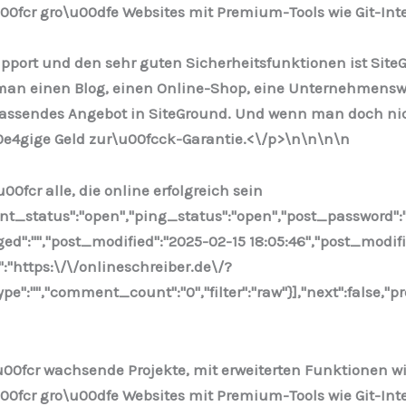
00fcr gro\u00dfe Websites mit Premium-Tools wie Git-Int
ort und den sehr guten Sicherheitsfunktionen ist SiteGr
man einen Blog, einen Online-Shop, eine Unternehmenswe
n passendes Angebot in SiteGround. Und wenn man doch ni
0e4gige Geld zur\u00fcck-Garantie.<\/p>\n
\n\n
\n
00fcr alle, die online erfolgreich sein
ent_status":"open","ping_status":"open","post_password":
nged":"","post_modified":"2025-02-15 18:05:46","post_modi
":"https:\/\/onlineschreiber.de\/?
:"","comment_count":"0","filter":"raw"}],"next":false,"pr
u00fcr wachsende Projekte, mit erweiterten Funktionen w
00fcr gro\u00dfe Websites mit Premium-Tools wie Git-Int