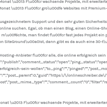
/Monat \u2013 F\u00fcr wachsende Projekte, mit erweiter
Monat \u2013 F\u00fcr gro\u00dfe Websites mit Premium-T
usgezeichnetem Support und den sehr guten Sicherheitsfu
online suchen. Egal, ob man einen Blog, einen Online-S
 m\u00f6chte, man findet f\u00fcr fast jedes Projekt e
on SiteGround\u00a0Ist, dann gibt es da auch eine 30-t\
 Hosting-Anbieter f\u00fcr alle, die online erfolgreich sein
us":"publish","comment_status":"open","ping_status":"ope
erfolgreich-sein-wollen","to_ping":"","pinged":"","post_m
":"","post_parent":0,"guid":"https:\/\/onlineschreiber.de\/
st","post_mime_type":"","comment_count":"0","filter":"raw
Monat \u2013 F\u00fcr wachsende Projekte, mit erweitert