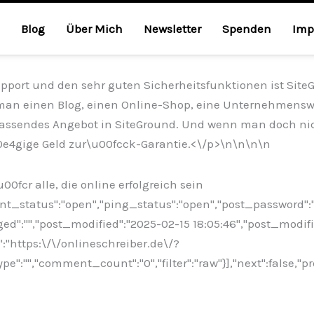
Blog
Über Mich
Newsletter
Spenden
Imp
ort und den sehr guten Sicherheitsfunktionen ist SiteGr
man einen Blog, einen Online-Shop, eine Unternehmenswe
n passendes Angebot in SiteGround. Und wenn man doch ni
0e4gige Geld zur\u00fcck-Garantie.<\/p>\n
\n\n\n
00fcr alle, die online erfolgreich sein
ent_status":"open","ping_status":"open","post_password":
nged":"","post_modified":"2025-02-15 18:05:46","post_modi
":"https:\/\/onlineschreiber.de\/?
:"","comment_count":"0","filter":"raw"}],"next":false,"pr