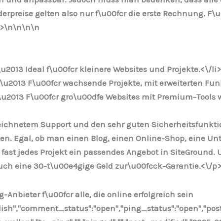
erpreise gelten also nur f\u00fcr die erste Rechnung. F
p>\n
\n\n\n
u2013 Ideal f\u00fcr kleinere Websites und Projekte.<\/li
\u2013 F\u00fcr wachsende Projekte, mit erweiterten Fu
u2013 F\u00fcr gro\u00dfe Websites mit Premium-Tools w
ichnetem Support und den sehr guten Sicherheitsfunktione
en. Egal, ob man einen Blog, einen Online-Shop, eine Un
 fast jedes Projekt ein passendes Angebot in SiteGround
uch eine 30-t\u00e4gige Geld zur\u00fcck-Garantie.<\/p
g-Anbieter f\u00fcr alle, die online erfolgreich sein
ublish","comment_status":"open","ping_status":"open","po