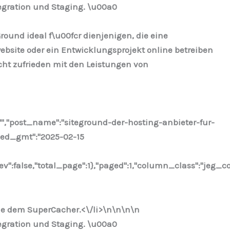
egration und Staging. \u00a0
ound ideal f\u00fcr dienjenigen, die eine
bsite oder ein Entwicklungsprojekt online betreiben
cht zufrieden mit den Leistungen von
"","post_name":"siteground-der-hosting-anbieter-fur-
fied_gmt":"2025-02-15
ev":false,"total_page":1},"paged":1,"column_class":"jeg_c
ie dem SuperCacher.<\/li>\n
\n\n\n
egration und Staging. \u00a0