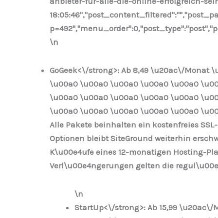
anbieter-fur-alle-die-online-erfolgreich-sei
18:05:46","post_content_filtered":"","post_pa
p=492","menu_order":0,"post_type":"post","po
\n
GoGeek<\/strong>: Ab 8,49 \u20ac\/Monat \
\u00a0 \u00a0 \u00a0 \u00a0 \u00a0 \u0
\u00a0 \u00a0 \u00a0 \u00a0 \u00a0 \u0
\u00a0 \u00a0 \u00a0 \u00a0 \u00a0 \u00
Alle Pakete beinhalten ein kostenfreies SSL
Optionen bleibt SiteGround weiterhin ersc
K\u00e4ufe eines 12-monatigen Hosting-Plan
Verl\u00e4ngerungen gelten die regul\u00e4r
\n
StartUp<\/strong>: Ab 15,99 \u20ac\/M