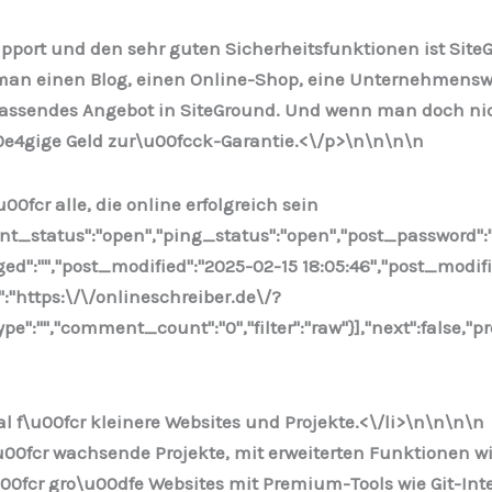
ort und den sehr guten Sicherheitsfunktionen ist SiteGr
man einen Blog, einen Online-Shop, eine Unternehmenswe
n passendes Angebot in SiteGround. Und wenn man doch ni
0e4gige Geld zur\u00fcck-Garantie.<\/p>\n
\n\n
\n
00fcr alle, die online erfolgreich sein
ent_status":"open","ping_status":"open","post_password":
nged":"","post_modified":"2025-02-15 18:05:46","post_modi
":"https:\/\/onlineschreiber.de\/?
:"","comment_count":"0","filter":"raw"}],"next":false,"pr
l f\u00fcr kleinere Websites und Projekte.<\/li>\n
\n\n\n
u00fcr wachsende Projekte, mit erweiterten Funktionen w
00fcr gro\u00dfe Websites mit Premium-Tools wie Git-Int