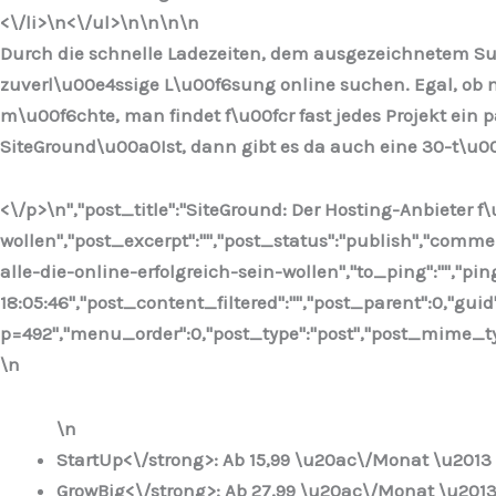
<\/li>\n
<\/ul>\n
\n\n
\n
Durch die schnelle Ladezeiten, dem ausgezeichnetem Supp
zuverl\u00e4ssige L\u00f6sung online suchen. Egal, ob 
m\u00f6chte, man findet f\u00fcr fast jedes Projekt ei
SiteGround\u00a0Ist, dann gibt es da auch eine 30-t\u0
<\/p>\n
","post_title":"SiteGround: Der Hosting-Anbieter f\u
wollen","post_excerpt":"","post_status":"publish","comm
alle-die-online-erfolgreich-sein-wollen","to_ping":"","pi
18:05:46","post_content_filtered":"","post_parent":0,"guid
p=492","menu_order":0,"post_type":"post","post_mime_type"
\n
\n
StartUp<\/strong>: Ab 15,99 \u20ac\/Monat \u2013 I
GrowBig<\/strong>: Ab 27,99 \u20ac\/Monat \u2013