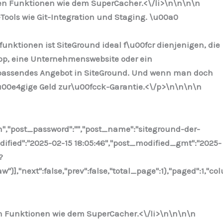
ten Funktionen wie dem SuperCacher.<\/li>\n
\n\n
\n
ools wie Git-Integration und Staging. \u00a0
nktionen ist SiteGround ideal f\u00fcr dienjenigen, die
hop, eine Unternehmenswebsite oder ein
in passendes Angebot in SiteGround. Und wenn man doch
u00e4gige Geld zur\u00fcck-Garantie.<\/p>\n
\n\n
\n
n","post_password":"","post_name":"siteground-der-
odified":"2025-02-15 18:05:46","post_modified_gmt":"2025-
?
"}],"next":false,"prev":false,"total_page":1},"paged":1,"
en Funktionen wie dem SuperCacher.<\/li>\n
\n\n\n