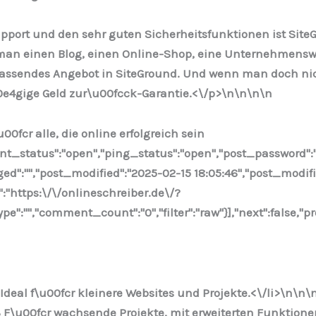
ort und den sehr guten Sicherheitsfunktionen ist SiteGr
man einen Blog, einen Online-Shop, eine Unternehmenswe
n passendes Angebot in SiteGround. Und wenn man doch ni
0e4gige Geld zur\u00fcck-Garantie.<\/p>\n
\n\n
\n
00fcr alle, die online erfolgreich sein
ent_status":"open","ping_status":"open","post_password":
nged":"","post_modified":"2025-02-15 18:05:46","post_modi
":"https:\/\/onlineschreiber.de\/?
:"","comment_count":"0","filter":"raw"}],"next":false,"pr
deal f\u00fcr kleinere Websites und Projekte.<\/li>\n
\n\
 F\u00fcr wachsende Projekte, mit erweiterten Funktione