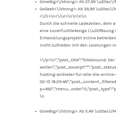
GrowBig<\/strong>: Ab 27,99 \u20ac\
GoGeek<\/strong>: Ab 39,99 \u20ac\/
<\/li>\n
<\/ul>\n
\n\n
\n
Durch die schnelle Ladezeiten, dem a
eine zuverl\u00e4ssige L\u00f6sung 
Entwicklungsprojekt online betreiben
nicht zufrieden mit den Leistungen v
<\/p>\n
","post_title":"SiteGround: Der
wollen","post_excerpt":"","post_stat
hosting-anbieter-fur-alle-die-online-
02-15 18:05:46","post_content_filtered
p=492","menu_order":0,"post_type":"po
\n
GrowBig<\/strong>: Ab 5,49 \u20ac\/