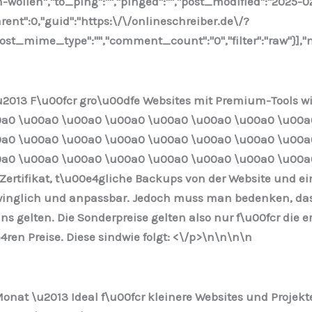
n-wollen","to_ping":"","pinged":"","post_modified":"2025-
rent":0,"guid":"https:\/\/onlineschreiber.de\/?
st_mime_type":"","comment_count":"0","filter":"raw"}],"ne
u2013 F\u00fcr gro\u00dfe Websites mit Premium-Tools w
0a0 \u00a0 \u00a0 \u00a0 \u00a0 \u00a0 \u00a0 \u00a
0a0 \u00a0 \u00a0 \u00a0 \u00a0 \u00a0 \u00a0 \u00a
a0 \u00a0 \u00a0 \u00a0 \u00a0 \u00a0 \u00a0 \u00a0
-Zertifikat, t\u00e4gliche Backups von der Website und e
hwinglich und anpassbar. Jedoch muss man bedenken, dass
s gelten. Die Sonderpreise gelten also nur f\u00fcr die 
en Preise. Diese sindwie folgt: <\/p>\n
\n\n
\n
onat \u2013 Ideal f\u00fcr kleinere Websites und Projekte