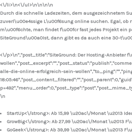
<\/li>\n
<\/ul>\n
\n\n
\n
Durch die schnelle Ladezeiten, dem ausgezeichnetem Supp
zuverl\u00e4ssige L\u00f6sung online suchen. Egal, ob 
m\u00f6chte, man findet f\u00fcr fast jedes Projekt ei
SiteGround\u00a0Ist, dann gibt es da auch eine 30-t\u0
<\/p>\n
","post_title":"SiteGround: Der Hosting-Anbieter f\u
wollen","post_excerpt":"","post_status":"publish","comm
alle-die-online-erfolgreich-sein-wollen","to_ping":"","pi
18:05:46","post_content_filtered":"","post_parent":0,"guid
p=492","menu_order":0,"post_type":"post","post_mime_type"
\n
StartUp<\/strong>: Ab 15,99 \u20ac\/Monat \u2013 Idea
GrowBig<\/strong>: Ab 27,99 \u20ac\/Monat \u2013 F\
GoGeek<\/strong>: Ab 39,99 \u20ac\/Monat \u2013 F\u