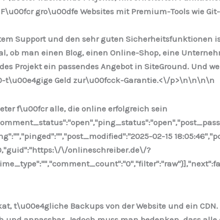
F\u00fcr gro\u00dfe Websites mit Premium-Tools wie Git
m Support und den sehr guten Sicherheitsfunktionen ist 
l, ob man einen Blog, einen Online-Shop, eine Unterneh
jedes Projekt ein passendes Angebot in SiteGround. Und 
0-t\u00e4gige Geld zur\u00fcck-Garantie.<\/p>\n
\n\n
\n
ter f\u00fcr alle, die online erfolgreich sein
,"comment_status":"open","ping_status":"open","post_pas
ing":"","pinged":"","post_modified":"2025-02-15 18:05:46"
0,"guid":"https:\/\/onlineschreiber.de\/?
e_type":"","comment_count":"0","filter":"raw"}],"next":fa
fikat, t\u00e4gliche Backups von der Website und ein CDN
ich und anpassbar. Jedoch muss man bedenken, dass alle