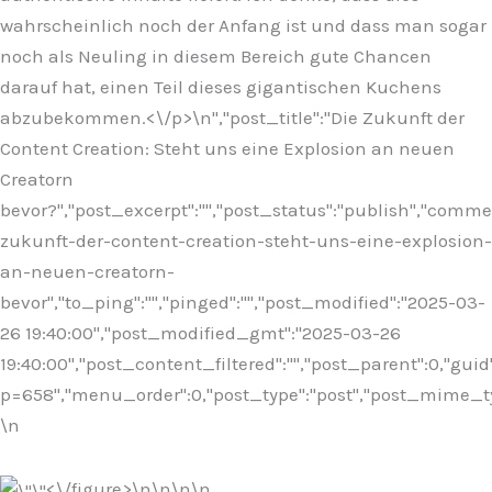
wahrscheinlich noch der Anfang ist und dass man sogar
noch als Neuling in diesem Bereich gute Chancen
darauf hat, einen Teil dieses gigantischen Kuchens
abzubekommen.<\/p>\n
","post_title":"Die Zukunft der
Content Creation: Steht uns eine Explosion an neuen
Creatorn
bevor?","post_excerpt":"","post_status":"publish","comm
zukunft-der-content-creation-steht-uns-eine-explosion-
an-neuen-creatorn-
bevor","to_ping":"","pinged":"","post_modified":"2025-03-
26 19:40:00","post_modified_gmt":"2025-03-26
19:40:00","post_content_filtered":"","post_parent":0,"guid
p=658","menu_order":0,"post_type":"post","post_mime_type"
\n
<\/figure>\n
\n\n\n