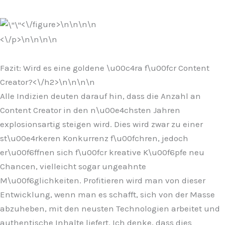
<\/figure>\n
\n\n
\n
<\/p>\n
\n\n
\n
Fazit: Wird es eine goldene \u00c4ra f\u00fcr Content
Creator?<\/h2>\n
\n\n
\n
Alle Indizien deuten darauf hin, dass die Anzahl an
Content Creator in den n\u00e4chsten Jahren
explosionsartig steigen wird. Dies wird zwar zu einer
st\u00e4rkeren Konkurrenz f\u00fchren, jedoch
er\u00f6ffnen sich f\u00fcr kreative K\u00f6pfe neu
Chancen, vielleicht sogar ungeahnte
M\u00f6glichkeiten. Profitieren wird man von dieser
Entwicklung, wenn man es schafft, sich von der Masse
abzuheben, mit den neusten Technologien arbeitet und
authentische Inhalte liefert. Ich denke, dass dies