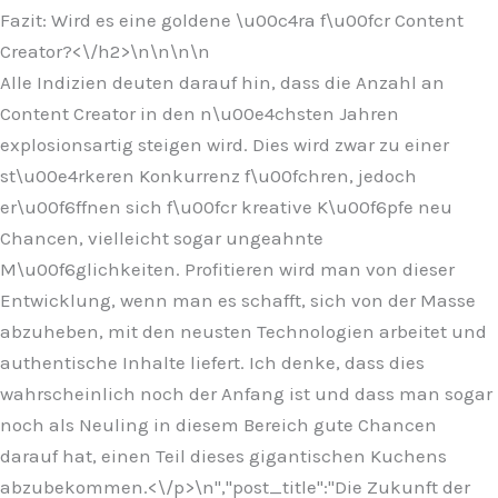
Fazit: Wird es eine goldene \u00c4ra f\u00fcr Content
Creator?<\/h2>\n
\n\n
\n
Alle Indizien deuten darauf hin, dass die Anzahl an
Content Creator in den n\u00e4chsten Jahren
explosionsartig steigen wird. Dies wird zwar zu einer
st\u00e4rkeren Konkurrenz f\u00fchren, jedoch
er\u00f6ffnen sich f\u00fcr kreative K\u00f6pfe neu
Chancen, vielleicht sogar ungeahnte
M\u00f6glichkeiten. Profitieren wird man von dieser
Entwicklung, wenn man es schafft, sich von der Masse
abzuheben, mit den neusten Technologien arbeitet und
authentische Inhalte liefert. Ich denke, dass dies
wahrscheinlich noch der Anfang ist und dass man sogar
noch als Neuling in diesem Bereich gute Chancen
darauf hat, einen Teil dieses gigantischen Kuchens
abzubekommen.<\/p>\n
","post_title":"Die Zukunft der