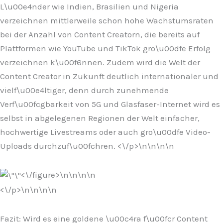
L\u00e4nder wie Indien, Brasilien und Nigeria
verzeichnen mittlerweile schon hohe Wachstumsraten
bei der Anzahl von Content Creatorn, die bereits auf
Plattformen wie YouTube und TikTok gro\u00dfe Erfolg
verzeichnen k\u00f6nnen. Zudem wird die Welt der
Content Creator in Zukunft deutlich internationaler und
vielf\u00e4ltiger, denn durch zunehmende
Verf\u00fcgbarkeit von 5G und Glasfaser-Internet wird es
selbst in abgelegenen Regionen der Welt einfacher,
hochwertige Livestreams oder auch gro\u00dfe Video-
Uploads durchzuf\u00fchren. <\/p>\n
\n\n
\n
<\/figure>\n
\n\n
\n
<\/p>\n
\n\n
\n
Fazit: Wird es eine goldene \u00c4ra f\u00fcr Content