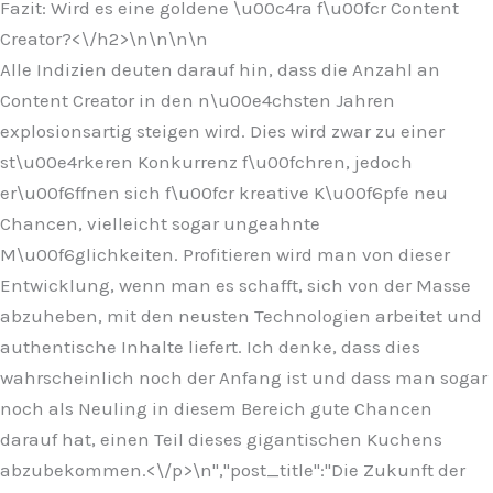
Fazit: Wird es eine goldene \u00c4ra f\u00fcr Content
Creator?<\/h2>\n
\n\n
\n
Alle Indizien deuten darauf hin, dass die Anzahl an
Content Creator in den n\u00e4chsten Jahren
explosionsartig steigen wird. Dies wird zwar zu einer
st\u00e4rkeren Konkurrenz f\u00fchren, jedoch
er\u00f6ffnen sich f\u00fcr kreative K\u00f6pfe neu
Chancen, vielleicht sogar ungeahnte
M\u00f6glichkeiten. Profitieren wird man von dieser
Entwicklung, wenn man es schafft, sich von der Masse
abzuheben, mit den neusten Technologien arbeitet und
authentische Inhalte liefert. Ich denke, dass dies
wahrscheinlich noch der Anfang ist und dass man sogar
noch als Neuling in diesem Bereich gute Chancen
darauf hat, einen Teil dieses gigantischen Kuchens
abzubekommen.<\/p>\n
","post_title":"Die Zukunft der