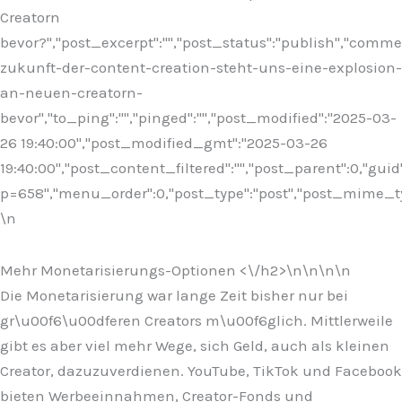
Creatorn
bevor?","post_excerpt":"","post_status":"publish","comm
zukunft-der-content-creation-steht-uns-eine-explosion-
an-neuen-creatorn-
bevor","to_ping":"","pinged":"","post_modified":"2025-03-
26 19:40:00","post_modified_gmt":"2025-03-26
19:40:00","post_content_filtered":"","post_parent":0,"guid
p=658","menu_order":0,"post_type":"post","post_mime_type"
\n
Mehr Monetarisierungs-Optionen <\/h2>\n
\n\n\n
Die Monetarisierung war lange Zeit bisher nur bei
gr\u00f6\u00dferen Creators m\u00f6glich. Mittlerweile
gibt es aber viel mehr Wege, sich Geld, auch als kleinen
Creator, dazuzuverdienen. YouTube, TikTok und Facebook
bieten Werbeeinnahmen, Creator-Fonds und