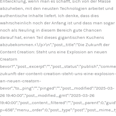
Entwicklung, wenn man es schafft, sich von der Masse
abzuheben, mit den neusten Technologien arbeitet und
authentische Inhalte liefert. Ich denke, dass dies
wahrscheinlich noch der Anfang ist und dass man sogar
noch als Neuling in diesem Bereich gute Chancen
darauf hat, einen Teil dieses gigantischen Kuchens
abzubekommen.<\/p>\n
","post_title":"Die Zukunft der
Content Creation: Steht uns eine Explosion an neuen
Creatorn
bevor?","post_excerpt":"","post_status":"publish","comm
zukunft-der-content-creation-steht-uns-eine-explosion-
an-neuen-creatorn-
bevor","to_ping":"","pinged":"","post_modified":"2025-03-
26 19:40:00","post_modified_gmt":"2025-03-26
19:40:00","post_content_filtered":"","post_parent":0,"guid
p=658","menu_order":0,"post_type":"post","post_mime_type"