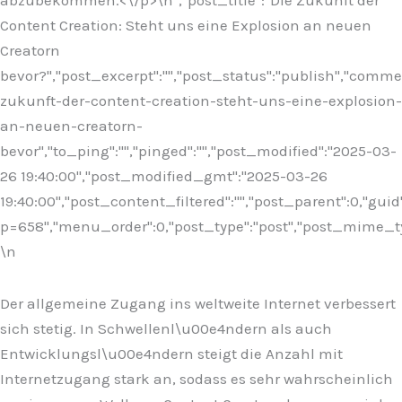
abzubekommen.<\/p>\n
","post_title":"Die Zukunft der
Content Creation: Steht uns eine Explosion an neuen
Creatorn
bevor?","post_excerpt":"","post_status":"publish","comm
zukunft-der-content-creation-steht-uns-eine-explosion-
an-neuen-creatorn-
bevor","to_ping":"","pinged":"","post_modified":"2025-03-
26 19:40:00","post_modified_gmt":"2025-03-26
19:40:00","post_content_filtered":"","post_parent":0,"guid
p=658","menu_order":0,"post_type":"post","post_mime_type"
\n
Der allgemeine Zugang ins weltweite Internet verbessert
sich stetig. In Schwellenl\u00e4ndern als auch
Entwicklungsl\u00e4ndern steigt die Anzahl mit
Internetzugang stark an, sodass es sehr wahrscheinlich