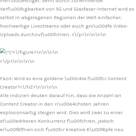
vielf\u00e4ltiger, denn durch zunehmende
Verf\u00fcgbarkeit von 5G und Glasfaser-Internet wird es
selbst in abgelegenen Regionen der Welt einfacher,
hochwertige Livestreams oder auch gro\u00dfe Video-
Uploads durchzuf\u00fchren. <\/p>\n
\n\n
\n
<\/figure>\n
\n\n
\n
<\/p>\n
\n\n
\n
Fazit: Wird es eine goldene \u00c4ra f\u00fcr Content
Creator?<\/h2>\n
\n\n
\n
Alle Indizien deuten darauf hin, dass die Anzahl an
Content Creator in den n\u00e4chsten Jahren
explosionsartig steigen wird. Dies wird zwar zu einer
st\u00e4rkeren Konkurrenz f\u00fchren, jedoch
er\u00f6ffnen sich f\u00fcr kreative K\u00f6pfe neu