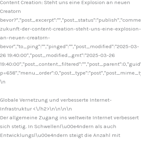
Content Creation: Steht uns eine Explosion an neuen
Creatorn
bevor?","post_excerpt":"","post_status":"publish","comm
zukunft-der-content-creation-steht-uns-eine-explosion-
an-neuen-creatorn-
bevor","to_ping":"","pinged":"","post_modified":"2025-03-
26 19:40:00","post_modified_gmt":"2025-03-26
19:40:00","post_content_filtered":"","post_parent":0,"guid
p=658","menu_order":0,"post_type":"post","post_mime_type"
\n
Globale Vernetzung und verbesserte Internet-
Infrastruktur <\/h2>\n
\n\n\n
Der allgemeine Zugang ins weltweite Internet verbessert
sich stetig. In Schwellenl\u00e4ndern als auch
Entwicklungsl\u00e4ndern steigt die Anzahl mit