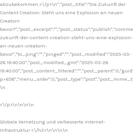
abzubekommen.<\/p>\n
","post_title":"Die Zukunft der
Content Creation: Steht uns eine Explosion an neuen
Creatorn
bevor?","post_excerpt":"","post_status":"publish","comm
zukunft-der-content-creation-steht-uns-eine-explosion-
an-neuen-creatorn-
bevor","to_ping":"","pinged":"","post_modified":"2025-03-
26 19:40:00","post_modified_gmt":"2025-03-26
19:40:00","post_content_filtered":"","post_parent":0,"guid
p=658","menu_order":0,"post_type":"post","post_mime_type"
\n
<\/p>\n
\n\n\n
Globale Vernetzung und verbesserte Internet-
Infrastruktur <\/h2>\n
\n\n
\n