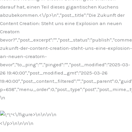
darauf hat, einen Teil dieses gigantischen Kuchens
abzubekommen.<\/p>\n
","post_title":"Die Zukunft der
Content Creation: Steht uns eine Explosion an neuen
Creatorn
bevor?","post_excerpt":"","post_status":"publish","comm
zukunft-der-content-creation-steht-uns-eine-explosion-
an-neuen-creatorn-
bevor","to_ping":"","pinged":"","post_modified":"2025-03-
26 19:40:00","post_modified_gmt":"2025-03-26
19:40:00","post_content_filtered":"","post_parent":0,"guid
p=658","menu_order":0,"post_type":"post","post_mime_type"
\n
<\/figure>\n
\n\n\n
<\/p>\n
\n\n
\n