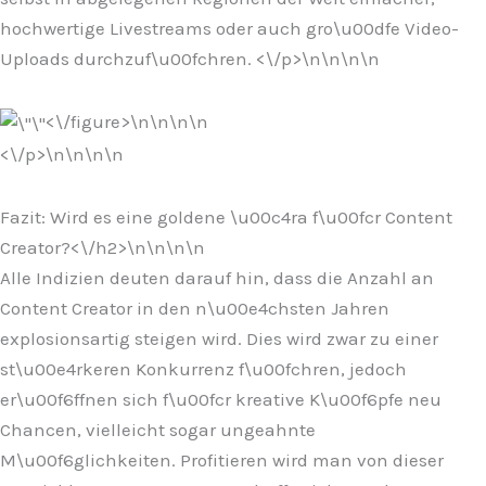
hochwertige Livestreams oder auch gro\u00dfe Video-
Uploads durchzuf\u00fchren. <\/p>\n
\n\n
\n
<\/figure>\n
\n\n
\n
<\/p>\n
\n\n
\n
Fazit: Wird es eine goldene \u00c4ra f\u00fcr Content
Creator?<\/h2>\n
\n\n
\n
Alle Indizien deuten darauf hin, dass die Anzahl an
Content Creator in den n\u00e4chsten Jahren
explosionsartig steigen wird. Dies wird zwar zu einer
st\u00e4rkeren Konkurrenz f\u00fchren, jedoch
er\u00f6ffnen sich f\u00fcr kreative K\u00f6pfe neu
Chancen, vielleicht sogar ungeahnte
M\u00f6glichkeiten. Profitieren wird man von dieser