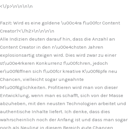
<\/p>\n
\n\n\n
Fazit: Wird es eine goldene \u00c4ra f\u00fcr Content
Creator?<\/h2>\n
\n\n
\n
Alle Indizien deuten darauf hin, dass die Anzahl an
Content Creator in den n\u00e4chsten Jahren
explosionsartig steigen wird. Dies wird zwar zu einer
st\u00e4rkeren Konkurrenz f\u00fchren, jedoch
er\u00f6ffnen sich f\u00fcr kreative K\u00f6pfe neu
Chancen, vielleicht sogar ungeahnte
M\u00f6glichkeiten. Profitieren wird man von dieser
Entwicklung, wenn man es schafft, sich von der Masse
abzuheben, mit den neusten Technologien arbeitet und
authentische Inhalte liefert. Ich denke, dass dies
wahrscheinlich noch der Anfang ist und dass man sogar
noch als Neuling in diesem Bereich gute Chancen