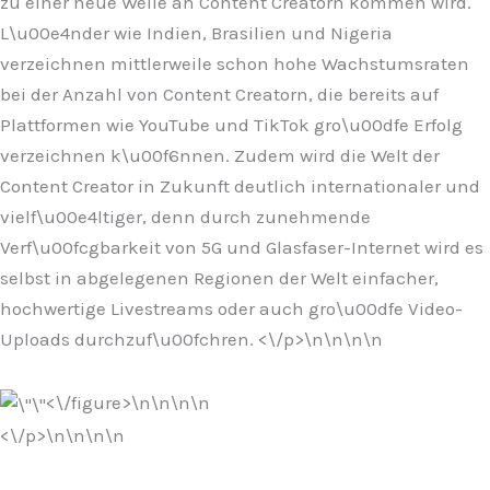
zu einer neue Welle an Content Creatorn kommen wird.
L\u00e4nder wie Indien, Brasilien und Nigeria
verzeichnen mittlerweile schon hohe Wachstumsraten
bei der Anzahl von Content Creatorn, die bereits auf
Plattformen wie YouTube und TikTok gro\u00dfe Erfolg
verzeichnen k\u00f6nnen. Zudem wird die Welt der
Content Creator in Zukunft deutlich internationaler und
vielf\u00e4ltiger, denn durch zunehmende
Verf\u00fcgbarkeit von 5G und Glasfaser-Internet wird es
selbst in abgelegenen Regionen der Welt einfacher,
hochwertige Livestreams oder auch gro\u00dfe Video-
Uploads durchzuf\u00fchren. <\/p>\n
\n\n\n
<\/figure>\n
\n\n
\n
<\/p>\n
\n\n
\n