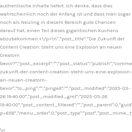
authentische Inhalte liefert. Ich denke, dass dies
wahrscheinlich noch der Anfang ist und dass man sogar
noch als Neuling in diesem Bereich gute Chancen
darauf hat, einen Teil dieses gigantischen Kuchens
abzubekommen.<\/p>\n
","post_title":"Die Zukunft der
Content Creation: Steht uns eine Explosion an neuen
Creatorn
bevor?","post_excerpt":"","post_status":"publish","comm
zukunft-der-content-creation-steht-uns-eine-explosion-
an-neuen-creatorn-
bevor","to_ping":"","pinged":"","post_modified":"2025-03-
26 19:40:00","post_modified_gmt":"2025-03-26
19:40:00","post_content_filtered":"","post_parent":0,"guid
p=658","menu_order":0,"post_type":"post","post_mime_type"
\n